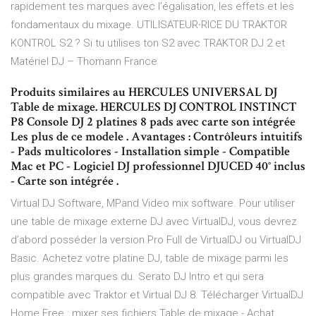
rapidement tes marques avec l’égalisation, les effets et les
fondamentaux du mixage. UTILISATEUR∙RICE DU TRAKTOR
KONTROL S2 ? Si tu utilises ton S2 avec TRAKTOR DJ 2 et
Matériel DJ – Thomann France
Produits similaires au HERCULES UNIVERSAL DJ
Table de mixage. HERCULES DJ CONTROL INSTINCT
P8 Console DJ 2 platines 8 pads avec carte son intégrée
Les plus de ce modele . Avantages : Contrôleurs intuitifs
- Pads multicolores - Installation simple - Compatible
Mac et PC - Logiciel DJ professionnel DJUCED 40° inclus
- Carte son intégrée .
Virtual DJ Software, MPand Video mix software. Pour utiliser
une table de mixage externe DJ avec VirtualDJ, vous devrez
d’abord posséder la version Pro Full de VirtualDJ ou VirtualDJ
Basic. Achetez votre platine DJ, table de mixage parmi les
plus grandes marques du. Serato DJ Intro et qui sera
compatible avec Traktor et Virtual DJ 8. Télécharger VirtualDJ
Home Free : mixer ses fichiers Table de mixage - Achat