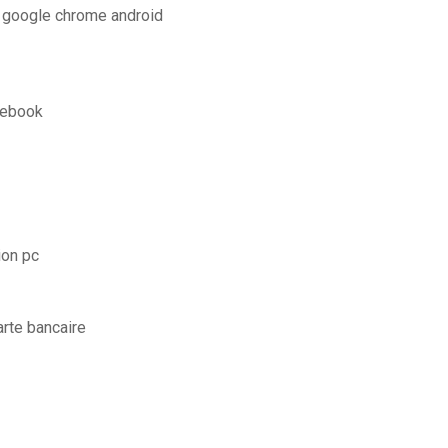
 google chrome android
cebook
ion pc
arte bancaire