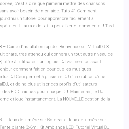
 soirée, c'est à dire que j'aimerai mettre des chansons
iers sans avoir besoin de mon aide. Tuto #1 Comment
jourd'hui un tutoriel pour apprendre facilement à
’espère qu'il t'aura aider et tu peux liker et commenter ! Tard
8 – Guide d’installation rapide!! Bienvenue sur VirtualDJ 8!
uit phare, très attendu qui donnera un tout autre niveau de
 offre à l'utilisateur, un logiciel DJ vraiment puissant.
bonjour comment fait on pour que les musiques
VirtualDJ Ceci permet à plusieurs DJ d’un club ou d’une
alDJ, et de ne plus utiliser des profils d’utilisateurs
oir des BDD uniques pour chaque DJ. Maintenant, le DJ
xterne et joue instantanément. La NOUVELLE gestion de la
B ... Jeux de lumière sur Bordeaux; Jeux de lumière sur
te pliante 3x6m ; Kit Ambiance LED; Tutoriel Virtual DJ;