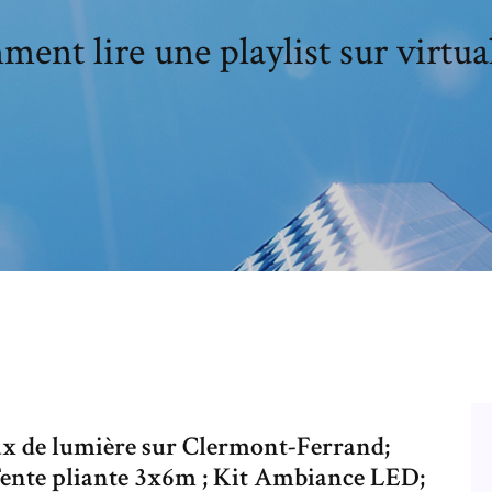
ent lire une playlist sur virtual
ux de lumière sur Clermont-Ferrand;
nte pliante 3x6m ; Kit Ambiance LED;