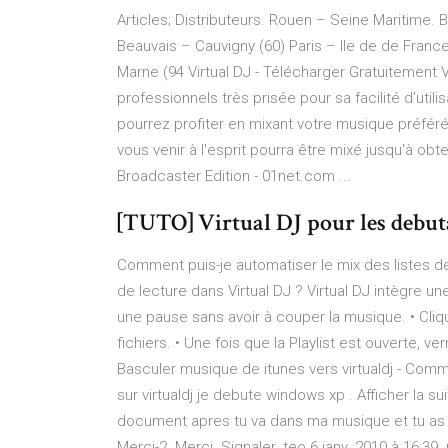
Articles; Distributeurs. Rouen – Seine Maritime. 
Beauvais – Cauvigny (60) Paris – Ile de de France
Marne (94 Virtual DJ - Télécharger Gratuitement 
professionnels très prisée pour sa facilité d'util
pourrez profiter en mixant votre musique préféré
vous venir à l'esprit pourra être mixé jusqu'à ob
Broadcaster Edition - 01net.com ...
[TUTO] Virtual DJ pour les debu
Comment puis-je automatiser le mix des listes de
de lecture dans Virtual DJ ? Virtual DJ intègre u
une pause sans avoir à couper la musique. • Clique
fichiers. • Une fois que la Playlist est ouverte, ve
Basculer musique de itunes vers virtualdj - Co
sur virtualdj je debute windows xp . Afficher la s
document apres tu va dans ma musique et tu as u
Merci-2. Merci. Signaler. teo 6 janv. 2010 à 16:39