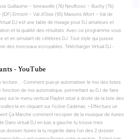
Bois Guillaume – Isneauville (76) Neufbosc – Buchy (76)
 (IDF) Ermont – Val d’Oise (95) Maisons Alfort – Val de
Virtual DJ est une table de mixage pour DJ amateurs et
isation et la qualité des résultats. Avec ce programme vous
e et en simulant de célèbres DJ. Tout style qui puisse
tenir des morceaux incroyables. Télécharger Virtual DJ -
tants - YouTube
 lecture ... Comment puis-je automatiser le mix des listes
ne fonction de mix automatique, permettant au DJ de faire
z sur le menu vertical Playlist situé à droite de la liste des
rrouillez-la en cliquant sur l’icône Cadenas. • Effectuez un
mment Ça Marche comment recopier de la musique de itunes
uite Dans virtual DJ en bas a gauche tu trouve mes
n dossier itunes la tu regarde dans l'un des 2 dossier
. merci bibu c est sympa Posez votre question . Il n'est pas