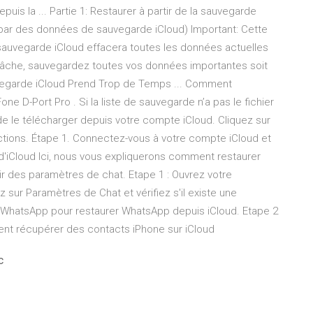
uis la ... Partie 1: Restaurer à partir de la sauvegarde
 par des données de sauvegarde iCloud) Important: Cette
a sauvegarde iCloud effacera toutes les données actuelles
a tâche, sauvegardez toutes vos données importantes soit
uvegarde iCloud Prend Trop de Temps ... Comment
ne D-Port Pro . Si la liste de sauvegarde n’a pas le fichier
de le télécharger depuis votre compte iCloud. Cliquez sur
ructions. Étape 1. Connectez-vous à votre compte iCloud et
 d'iCloud Ici, nous vous expliquerons comment restaurer
ir des paramètres de chat. Etape 1 : Ouvrez votre
sur Paramètres de Chat et vérifiez s'il existe une
t WhatsApp pour restaurer WhatsApp depuis iCloud. Etape 2
ment récupérer des contacts iPhone sur iCloud
c