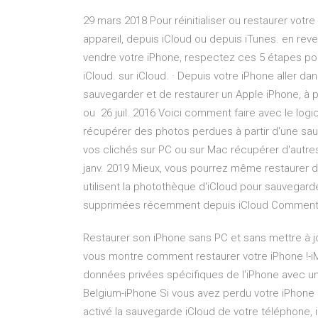
29 mars 2018 Pour réinitialiser ou restaurer votr
appareil, depuis iCloud ou depuis iTunes. en re
vendre votre iPhone, respectez ces 5 étapes po
iCloud. sur iCloud. · Depuis votre iPhone aller d
sauvegarder et de restaurer un Apple iPhone, à 
ou 26 juil. 2016 Voici comment faire avec le log
récupérer des photos perdues à partir d'une sa
vos clichés sur PC ou sur Mac récupérer d'aut
janv. 2019 Mieux, vous pourrez même restaurer
utilisent la photothèque d'iCloud pour sauvegar
supprimées récemment depuis iCloud Comment re
Restaurer son iPhone sans PC et sans mettre à jo
vous montre comment restaurer votre iPhone !-i
données privées spécifiques de l'iPhone avec u
Belgium-iPhone Si vous avez perdu votre iPhone
activé la sauvegarde iCloud de votre téléphone, i