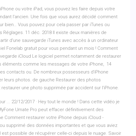
e iPhone ou votre iPad, vous pouvez les faire depuis votre
vendant l'ancien. Une fois que vous aurez décidé comment
ur bien… Vous pouvez pour cela passer par iTunes ou
ans Réglages. 11 déc. 2018 Il existe deux manières de
partir d'une sauvegarde iTunes avec accès à un ordinateur
iciel Fonelab gratuit pour vous pendant un mois ! Comment
uvegarde iCloud Le logiciel permet notamment de restaurer
res éléments comme les messages de votre iPhone, 14
 des contacts ou. De nombreux possesseurs d'iPhone
der leurs photos. de gauche Restaurer des photos
staurer une photo supprimée par accident sur l'iPhone.
ur ... 22/12/2017 · Hey tout le monde ! Dans cette vidéo je
MyFone Umate Pro peut effacer définitivement des
ne Comment restaurer votre iPhone depuis iCloud -
 ou supprimé des données importantes et que vous aviez
l est possible de récupérer celle-ci depuis le nuage. Savoir