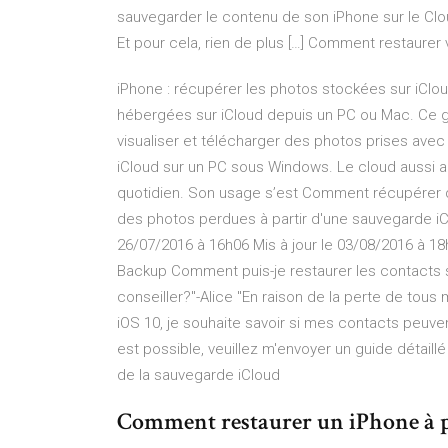
sauvegarder le contenu de son iPhone sur le Clou
Et pour cela, rien de plus […] Comment restaurer
iPhone : récupérer les photos stockées sur iC
hébergées sur iCloud depuis un PC ou Mac. Ce g
visualiser et télécharger des photos prises avec 
iCloud sur un PC sous Windows. Le cloud aussi ap
quotidien. Son usage s’est Comment récupérer d
des photos perdues à partir d'une sauvegarde i
26/07/2016 à 16h06 Mis à jour le 03/08/2016 à 18
Backup Comment puis-je restaurer les contacts 
conseiller?"-Alice "En raison de la perte de tou
iOS 10, je souhaite savoir si mes contacts peuven
est possible, veuillez m'envoyer un guide détaillé à
de la sauvegarde iCloud
Comment restaurer un iPhone à par