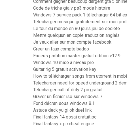
Comment gagner beaucoup dargent gta 5 onlin
Code de triche gta v ps3 mode histoire
Windows 7 service pack 1 télécharger 64 bit e
Telecharger musique gratuitement sur mon port
Le tour du monde en 80 jours jeu de société
Mettre quelquun en copie traduction anglais
Je veux aller sur mon compte facebook
Creer un faux compte badoo
Easeus partition master gratuit edition v12.9
Windows 10 mise à niveau pro
Guitar rig 5 gratuit activation key
How to télécharger songs from utorrent in mobi
Telecharger need for speed underground 2 de
Telecharger call of duty 2 pc gratuit
Graver un fichier iso sur windows 7
Fond décran sous windows 8.1
Astuce deck yu gi oh duel link
Final fantasy 14 essai gratuit pc
Final fantasy x pc cheat engine