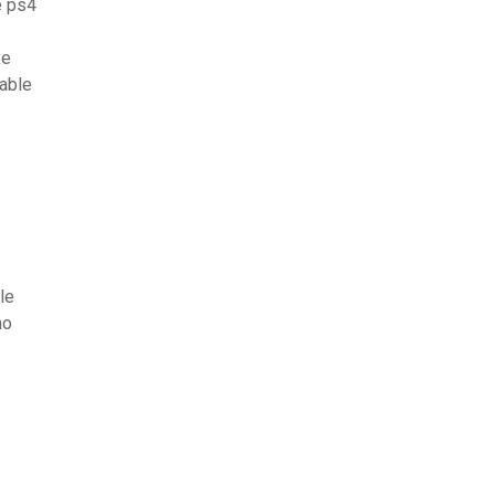
e ps4
xe
able
le
mo