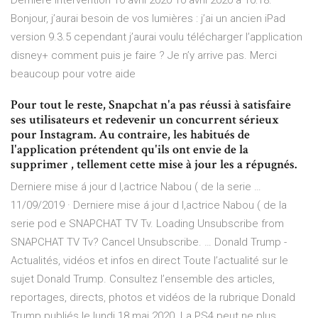
Dernière intervention 10 avril 2020 10 avril 2020 à 10:18.
Bonjour, j’aurai besoin de vos lumières : j’ai un ancien iPad
version 9.3.5 cependant j’aurai voulu télécharger l’application
disney+ comment puis je faire ? Je n’y arrive pas. Merci
beaucoup pour votre aide
Pour tout le reste, Snapchat n'a pas réussi à satisfaire
ses utilisateurs et redevenir un concurrent sérieux
pour Instagram. Au contraire, les habitués de
l'application prétendent qu'ils ont envie de la
supprimer , tellement cette mise à jour les a répugnés.
Derniere mise á jour d l,actrice Nabou ( de la serie …
11/09/2019 · Derniere mise á jour d l,actrice Nabou ( de la
serie pod e SNAPCHAT TV Tv. Loading Unsubscribe from
SNAPCHAT TV Tv? Cancel Unsubscribe. … Donald Trump -
Actualités, vidéos et infos en direct Toute l’actualité sur le
sujet Donald Trump. Consultez l’ensemble des articles,
reportages, directs, photos et vidéos de la rubrique Donald
Trump publiés le lundi 18 mai 2020. La PS4 peut ne plus