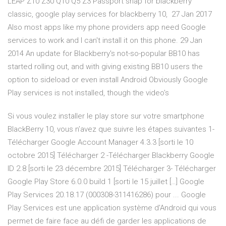
LEAP Z10 Z30 Q10 Q5 Z3 Passport snap for blackberry
classic, google play services for blackberry 10, 27 Jan 2017
Also most apps like my phone providers app need Google
services to work and I can't install it on this phone. 29 Jan
2014 An update for Blackberry's not-so-popular BB10 has
started rolling out, and with giving existing BB10 users the
option to sideload or even install Android Obviously Google
Play services is not installed, though the video's
Si vous voulez installer le play store sur votre smartphone
BlackBerry 10, vous n’avez que suivre les étapes suivantes 1-
Télécharger Google Account Manager 4.3.3 [sorti le 10
octobre 2015] Télécharger 2 -Télécharger Blackberry Google
ID 2.8 [sorti le 23 décembre 2015] Télécharger 3- Télécharger
Google Play Store 6.0.0 build 1 [sorti le 15 juillet […] Google
Play Services 20.18.17 (000308-311416286) pour ... Google
Play Services est une application système d'Android qui vous
permet de faire face au défi de garder les applications de