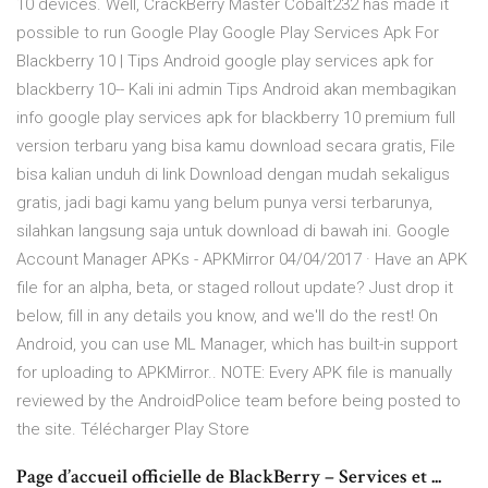
10 devices. Well, CrackBerry Master Cobalt232 has made it
possible to run Google Play Google Play Services Apk For
Blackberry 10 | Tips Android google play services apk for
blackberry 10-- Kali ini admin Tips Android akan membagikan
info google play services apk for blackberry 10 premium full
version terbaru yang bisa kamu download secara gratis, File
bisa kalian unduh di link Download dengan mudah sekaligus
gratis, jadi bagi kamu yang belum punya versi terbarunya,
silahkan langsung saja untuk download di bawah ini. Google
Account Manager APKs - APKMirror 04/04/2017 · Have an APK
file for an alpha, beta, or staged rollout update? Just drop it
below, fill in any details you know, and we'll do the rest! On
Android, you can use ML Manager, which has built-in support
for uploading to APKMirror.. NOTE: Every APK file is manually
reviewed by the AndroidPolice team before being posted to
the site. Télécharger Play Store
Page d’accueil officielle de BlackBerry – Services et ...