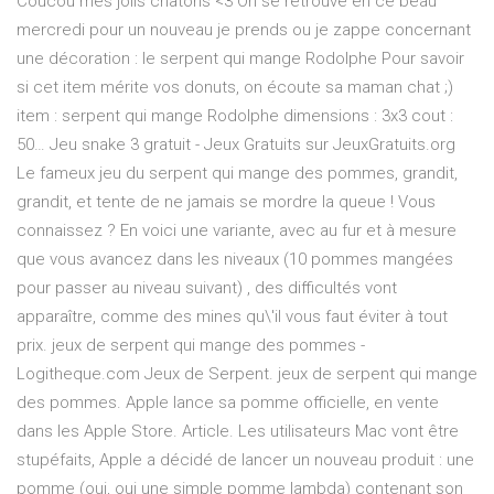
Coucou mes jolis chatons <3 On se retrouve en ce beau
mercredi pour un nouveau je prends ou je zappe concernant
une décoration : le serpent qui mange Rodolphe Pour savoir
si cet item mérite vos donuts, on écoute sa maman chat ;)
item : serpent qui mange Rodolphe dimensions : 3x3 cout :
50… Jeu snake 3 gratuit - Jeux Gratuits sur JeuxGratuits.org
Le fameux jeu du serpent qui mange des pommes, grandit,
grandit, et tente de ne jamais se mordre la queue ! Vous
connaissez ? En voici une variante, avec au fur et à mesure
que vous avancez dans les niveaux (10 pommes mangées
pour passer au niveau suivant) , des difficultés vont
apparaître, comme des mines qu\'il vous faut éviter à tout
prix. jeux de serpent qui mange des pommes -
Logitheque.com Jeux de Serpent. jeux de serpent qui mange
des pommes. Apple lance sa pomme officielle, en vente
dans les Apple Store. Article. Les utilisateurs Mac vont être
stupéfaits, Apple a décidé de lancer un nouveau produit : une
pomme (oui, oui une simple pomme lambda) contenant son