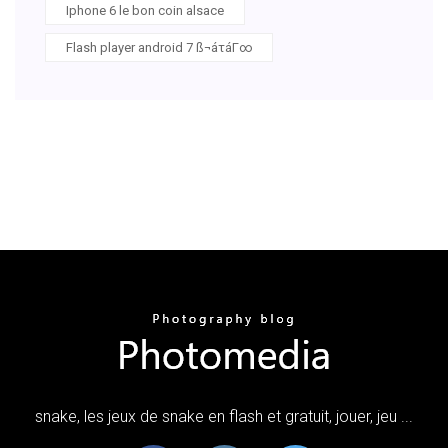
Iphone 6 le bon coin alsace
Flash player android 7 ß¬áτáΓ∞
snake, les jeux de snake en flash et gratuit, jouer, jeu ...