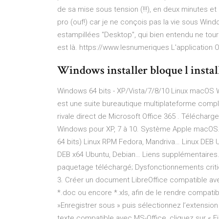
de sa mise sous tension (!!!), en deux minutes et
pro (ouf!) car je ne conçois pas la vie sous Win
estampillées "Desktop", qui bien entendu ne tou
est là. https://www.lesnumeriques L'application 
Windows installer bloque l installat
Windows 64 bits - XP/Vista/7/8/10 Linux macOS W
est une suite bureautique multiplateforme complè
rivale direct de Microsoft Office 365 . Télécha
Windows pour XP, 7 à 10. Système Apple macOS. 
64 bits) Linux RPM Fedora, Mandriva… Linux DEB 
DEB x64 Ubuntu, Debian… Liens supplémentaires
paquetage téléchargé; Dysfonctionnements critiq
3. Créer un document LibreOffice compatible av
*.doc ou encore *.xls, afin de le rendre compatibl
»Enregistrer sous » puis sélectionnez l’extensi
texte compatible avec MS-Office, cliquez sur « Fi