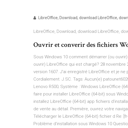
LibreOffice, Download, download LibreOffice, down
LibreOffice, Download, download LibreOffice, do
Ouvrir et converir des fichiers W
Sous Windows 10 comment démarrer (ou ouvrir) 
ouvrir) LibreOffice qui est chargé? 28 novembre 
version 1607. J'ai enregistré LibreOffice et je ne 
Cordialement. J.SC. Tags: Aucun(e) patounet6020
Lenovo R500; Système : Windows LibreOffice (64
faire pour installer LibreOffice (64-bit) sous Win
installez LibreOffice (64-bit) app fichiers d'inst
de vente au détail. Première, ouvrez votre naviga
Télécharger le LibreOffice (64-bit) fichier d Re: [f
Problème d'installation sous Windows 10 Question: