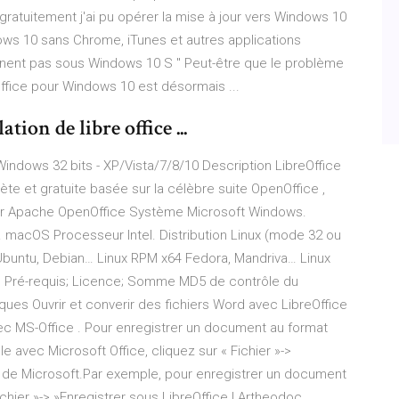
 gratuitement j'ai pu opérer la mise à jour vers Windows 10
dows 10 sans Chrome, iTunes et autres applications
rnent pas sous Windows 10 S " Peut-être que le problème
Office pour Windows 10 est désormais ...
ion de libre office ...
indows 32 bits - XP/Vista/7/8/10 Description LibreOffice
te et gratuite basée sur la célèbre suite OpenOffice ,
rger Apache OpenOffice Système Microsoft Windows.
macOS Processeur Intel. Distribution Linux (mode 32 ou
Ubuntu, Debian… Linux RPM x64 Fedora, Mandriva… Linux
. Pré-requis; Licence; Somme MD5 de contrôle du
ues Ouvrir et converir des fichiers Word avec LibreOffice
ec MS-Office . Pour enregistrer un document au format
e avec Microsoft Office, cliquez sur « Fichier »->
on de Microsoft.Par exemple, pour enregistrer un document
chier »-> »Enregistrer sous LibreOffice | Artheodoc