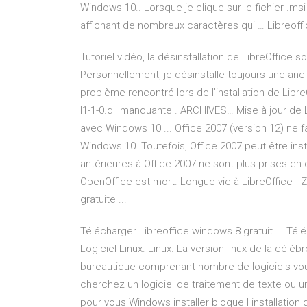
Windows 10.. Lorsque je clique sur le fichier .ms
affichant de nombreux caractères qui … Libreoff
Tutoriel vidéo, la désinstallation de LibreOffice
Personnellement, je désinstalle toujours une ancie
problème rencontré lors de l’installation de LibreO
l1-1-0.dll manquante . ARCHIVES… Mise à jour de 
avec Windows 10 ... Office 2007 (version 12) ne fa
Windows 10. Toutefois, Office 2007 peut être ins
antérieures à Office 2007 ne sont plus prises e
OpenOffice est mort. Longue vie à LibreOffice - Z
gratuite ...
Télécharger Libreoffice windows 8 gratuit ... Télé
Logiciel Linux. Linux. La version linux de la célèb
bureautique comprenant nombre de logiciels vous
cherchez un logiciel de traitement de texte ou un 
pour vous Windows installer bloque l installation d