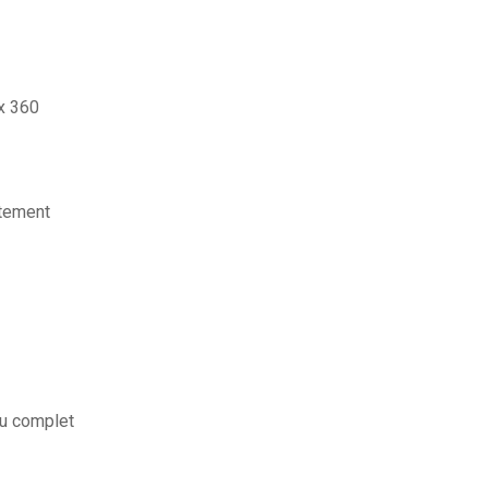
ox 360
itement
eu complet