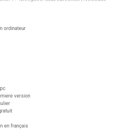
n ordinateur
 pc
rniere version
ulier
ratuit
n en français