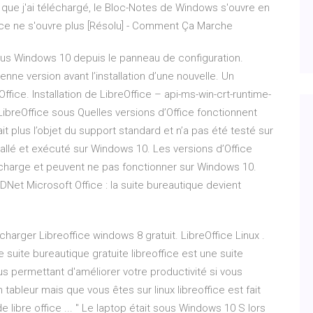
i que j'ai téléchargé, le Bloc-Notes de Windows s'ouvre en
ice ne s'ouvre plus [Résolu] - Comment Ça Marche
 sous Windows 10 depuis le panneau de configuration.
nne version avant l’installation d’une nouvelle. Un
ffice. Installation de LibreOffice – api-ms-win-crt-runtime-
LibreOffice sous Quelles versions d’Office fonctionnent
it plus l’objet du support standard et n’a pas été testé sur
tallé et exécuté sur Windows 10. Les versions d’Office
n charge et peuvent ne pas fonctionner sur Windows 10.
DNet Microsoft Office : la suite bureautique devient
charger Libreoffice windows 8 gratuit. LibreOffice Linux .
re suite bureautique gratuite libreoffice est une suite
 permettant d'améliorer votre productivité si vous
tableur mais que vous êtes sur linux libreoffice est fait
e libre office ... " Le laptop était sous Windows 10 S lors