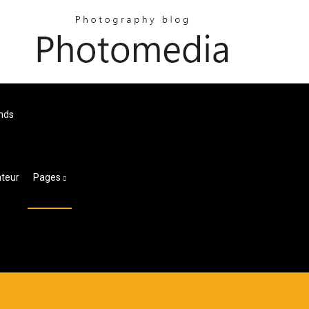
nds
ateur
Pages