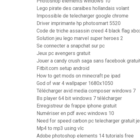
Photoshop elements windows 10
Lego pirate des caraibes hollandais volant
Impossible de telecharger google chrome
Driver imprimante hp photosmart 5520
Code de triche assassin creed 4 black flag xb
Solution jeu lego marvel super heroes 2
Se connecter a snapchat sur pc
Jeux pc avengers gratuit
Jouer a candy crush saga sans facebook gratu
Fitbit.com setup android
How to get mods on minecraft pe ipad
God of war 4 wallpaper 1680x1050
Télécharger avid media composer windows 7
Bs player 64 bit windows 7 télécharger
Enregistreur de frappe iphone gratuit
Numériser en pdf avec windows 10
Need for speed carbon pc telecharger gratuit j
Mp4 to mp3 using vlc
Adobe photoshop elements 14 tutorials free