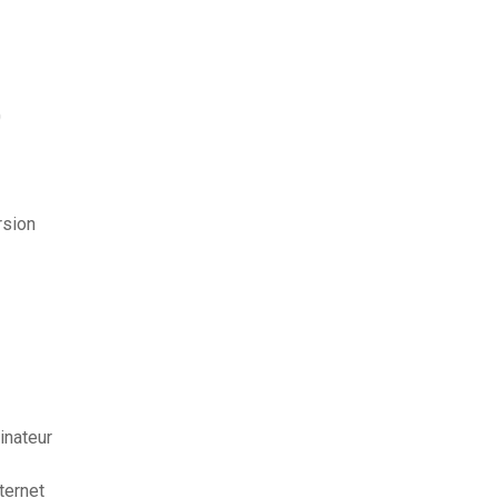
0
rsion
inateur
ternet