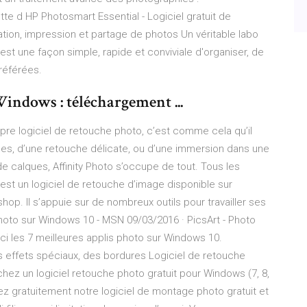
e d HP Photosmart Essential - Logiciel gratuit de
sation, impression et partage de photos Un véritable labo
 est une façon simple, rapide et conviviale d'organiser, de
référées.
indows : téléchargement ...
opre logiciel de retouche photo, c’est comme cela qu’il
pides, d’une retouche délicate, ou d’une immersion dans une
calques, Affinity Photo s’occupe de tout. Tous les
est un logiciel de retouche d’image disponible sur
p. Il s’appuie sur de nombreux outils pour travailler ses
photo sur Windows 10 - MSN 09/03/2016 · PicsArt - Photo
ci les 7 meilleures applis photo sur Windows 10.
 effets spéciaux, des bordures Logiciel de retouche
chez un logiciel retouche photo gratuit pour Windows (7, 8,
z gratuitement notre logiciel de montage photo gratuit et