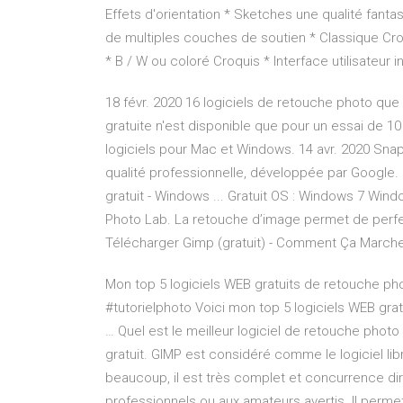
Effets d'orientation * Sketches une qualité fantas
de multiples couches de soutien * Classique Croq
* B / W ou coloré Croquis * Interface utilisateur i
18 févr. 2020 16 logiciels de retouche photo que
gratuite n'est disponible que pour un essai de 10 j
logiciels pour Mac et Windows. 14 avr. 2020 Sn
qualité professionnelle, développée par Google
gratuit - Windows ... Gratuit OS : Windows 7 Win
Photo Lab. La retouche d’image permet de perfe
Télécharger Gimp (gratuit) - Comment Ça March
Mon top 5 logiciels WEB gratuits de retouche pho
#tutorielphoto Voici mon top 5 logiciels WEB grat
… Quel est le meilleur logiciel de retouche photo 
gratuit. GIMP est considéré comme le logiciel li
beaucoup, il est très complet et concurrence d
professionnels ou aux amateurs avertis. Il perm