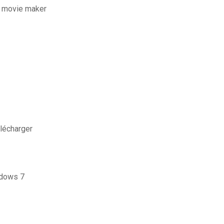
 movie maker
élécharger
ndows 7