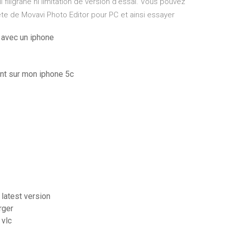
i filigrane ni limitation de version d’essai. Vous pouvez
te de Movavi Photo Editor pour PC et ainsi essayer
 avec un iphone
nt sur mon iphone 5c
 latest version
rger
 vlc