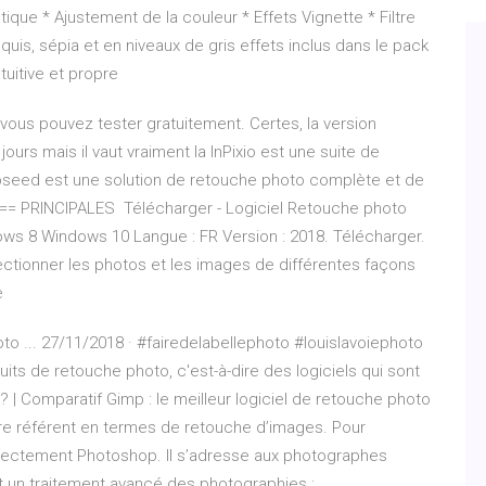
tique * Ajustement de la couleur * Effets Vignette * Filtre
uis, sépia et en niveaux de gris effets inclus dans le pack
ntuitive et propre
 vous pouvez tester gratuitement. Certes, la version
ours mais il vaut vraiment la InPixio est une suite de
apseed est une solution de retouche photo complète et de
. == PRINCIPALES Télécharger - Logiciel Retouche photo
dows 8 Windows 10 Langue : FR Version : 2018. Télécharger.
ctionner les photos et les images de différentes façons
e
to ... 27/11/2018 · #fairedelabellephoto #louislavoiephoto
uits de retouche photo, c'est-à-dire des logiciels qui sont
? | Comparatif Gimp : le meilleur logiciel de retouche photo
bre référent en termes de retouche d’images. Pour
irectement Photoshop. Il s’adresse aux photographes
et un traitement avancé des photographies :