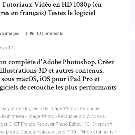
/4 Tutoriaux Vidéo en HD 1080p (en
res en français) Testez le logiciel
d images ...
10 Comments
ws 10 ...
ion complète d'Adobe Photoshop. Créez
 illustrations 3D et autres contenus.
 sous macOS, iOS pour iPad Pro et
giciels de retouche les plus performants
écharger des logiciels de Image/Photo - Retouche.
ons Multimédia - Image/Photo - Retouche sur Windows.
ger CNET France Recevoir Photo Éditeur 10 - Microsoft
e photo. Caractéristiques Liste: * 30+ Filtres étonnants *