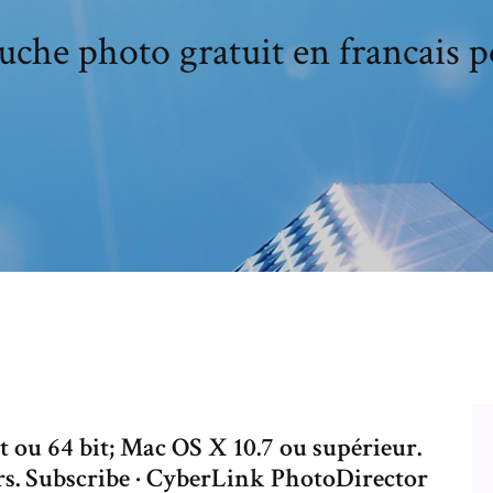
ouche photo gratuit en francais
it ou 64 bit; Mac OS X 10.7 ou supérieur.
rs. Subscribe · CyberLink PhotoDirector