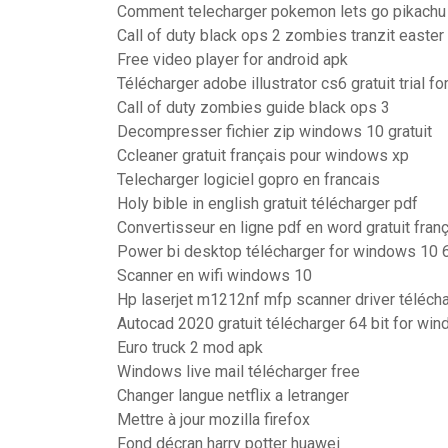
Comment telecharger pokemon lets go pikachu 
Call of duty black ops 2 zombies tranzit easter
Free video player for android apk
Télécharger adobe illustrator cs6 gratuit trial f
Call of duty zombies guide black ops 3
Decompresser fichier zip windows 10 gratuit
Ccleaner gratuit français pour windows xp
Telecharger logiciel gopro en francais
Holy bible in english gratuit télécharger pdf
Convertisseur en ligne pdf en word gratuit fran
Power bi desktop télécharger for windows 10 64
Scanner en wifi windows 10
Hp laserjet m1212nf mfp scanner driver téléch
Autocad 2020 gratuit télécharger 64 bit for wi
Euro truck 2 mod apk
Windows live mail télécharger free
Changer langue netflix a letranger
Mettre à jour mozilla firefox
Fond décran harry potter huawei