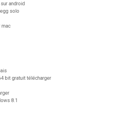
sur android
 egg solo
or mac
çais
 bit gratuit télécharger
arger
ndows 8.1