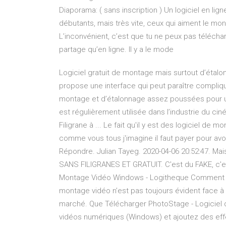
Diaporama: ( sans inscription ) Un logiciel en li
débutants, mais très vite, ceux qui aiment le mo
L’inconvénient, c’est que tu ne peux pas télécharg
partage qu’en ligne. Il y a le mode
Logiciel gratuit de montage mais surtout d’étal
propose une interface qui peut paraître compliq
montage et d’étalonnage assez poussées pour un l
est régulièrement utilisée dans l’industrie du c
Filigrane à ... Le fait qu'il y est des logiciel de
comme vous tous j'imagine il faut payer pour avoir
Répondre. Julian Tayeg. 2020-04-06 20:52:47. Mais 
SANS FILIGRANES ET GRATUIT. C'est du FAKE, c'est
Montage Vidéo Windows - Logitheque Comment cho
montage vidéo n’est pas toujours évident face à l
marché. Que Télécharger PhotoStage - Logiciel 
vidéos numériques (Windows) et ajoutez des effe