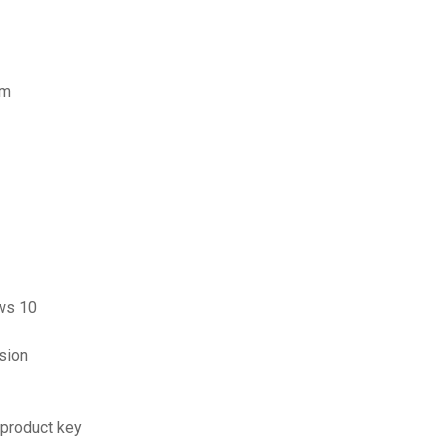
om
ows 10
sion
 product key