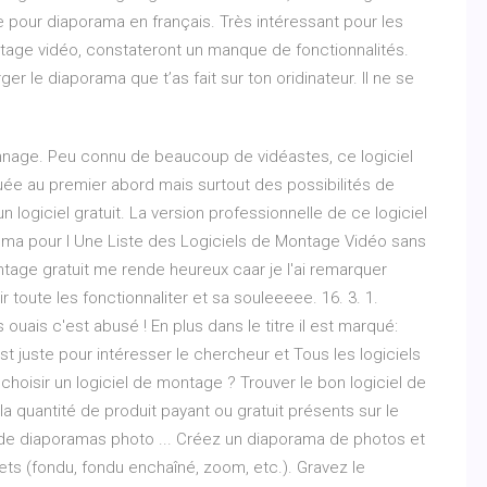
gne pour diaporama en français. Très intéressant pour les
ntage vidéo, constateront un manque de fonctionnalités.
er le diaporama que t’as fait sur ton oridinateur. Il ne se
onnage. Peu connu de beaucoup de vidéastes, ce logiciel
uée au premier abord mais surtout des possibilités de
ogiciel gratuit. La version professionnelle de ce logiciel
inéma pour l Une Liste des Logiciels de Montage Vidéo sans
 montage gratuit me rende heureux caar je l'ai remarquer
 toute les fonctionnaliter et sa souleeeee. 16. 3. 1.
ouais c'est abusé ! En plus dans le titre il est marqué:
 juste pour intéresser le chercheur et Tous les logiciels
isir un logiciel de montage ? Trouver le bon logiciel de
a quantité de produit payant ou gratuit présents sur le
de diaporamas photo ... Créez un diaporama de photos et
ts (fondu, fondu enchaîné, zoom, etc.). Gravez le