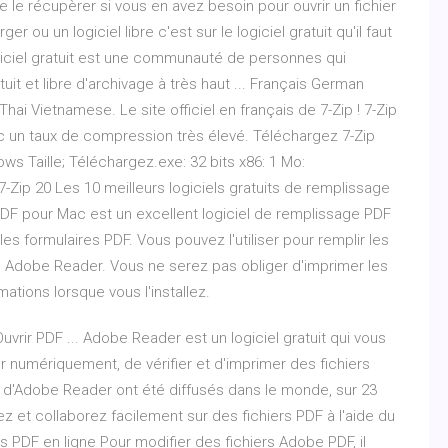
e le récupèrer si vous en avez besoin pour ouvrir un fichier
r ou un logiciel libre c'est sur le logiciel gratuit qu'il faut
logiciel gratuit est une communauté de personnes qui
ratuit et libre d'archivage à très haut ... Français German
i Vietnamese. Le site officiel en français de 7-Zip ! 7-Zip
vec un taux de compression très élevé. Téléchargez 7-Zip
s Taille; Téléchargez.exe: 32 bits x86: 1 Mo:
-Zip 20 Les 10 meilleurs logiciels gratuits de remplissage
PDF pour Mac est un excellent logiciel de remplissage PDF
s formulaires PDF. Vous pouvez l'utiliser pour remplir les
c Adobe Reader. Vous ne serez pas obliger d'imprimer les
tions lorsque vous l'installez.
vrir PDF ... Adobe Reader est un logiciel gratuit qui vous
ner numériquement, de vérifier et d'imprimer des fichiers
es d'Adobe Reader ont été diffusés dans le monde, sur 23
z et collaborez facilement sur des fichiers PDF à l'aide du
ers PDF en ligne Pour modifier des fichiers Adobe PDF, il