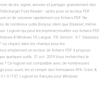
met de lire, signer, annoter et partager gratuitement des
 Télécharger Foxit Reader : optez pour un lecteur PDF
uvrir et de visionner rapidement vos fichiers PDF. Ne
pose de nombreux outils Bonjour, idem que Elsasser, même
uivi Logiciel qui peut lire,imprimer,modifier vos fichiers PDF
Windows 8 Windows 10; Langue : FR; Version : 9.7. Saisissez
F ou cliquez dans les champs pour les
ut simplement un lecteur de fichiers PDF. Il propose
que quelques outils 21 oct. 2019 Vous recherchez le
ows ? Ce logiciel est compatible avec de nombreuses
e pour ouvrir, lire et remplir des formulaires XFA. Créer &
10.1.0.1137. Logiciel en français pour Windows.