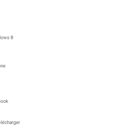
ndows 8
one
r
book
élécharger