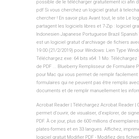
possible de le télécharger gratuitement ici afin d
pdf Si vous cherchez un logiciel gratuit à telecharge
chercher ! En savoir plus Avant tout, le site Le 
partagent les logiciels libres et 7-Zip : logiciel g
Indonesien Japanese Portuguese Brazil Spanish Tha
est un logiciel gratuit d'archivage de fichiers a
19.00 (21/2/2019) pour Windows: Lien Type Window
Téléchargez.exe: 64 bits x64: 1 Mo: Téléchargez 7
de PDF ... Blueberry Remplisseur de Formulaire 
pour Mac qui vous permet de remplir facilement le
formulaires qui ne peuvent pas être remplis ave
documents et de remplir manuellement les informa
Acrobat Reader | Téléchargez Acrobat Reader | Ou
permet d'ouvrir, de visualiser, d'explorer, de sig
PDF. À ce jour, plus de 600 millions d'exemplair
plates-formes et en 33 langues. Affichez, imprime
logiciel gratuit Modifier PDF - Modifiez des fichi