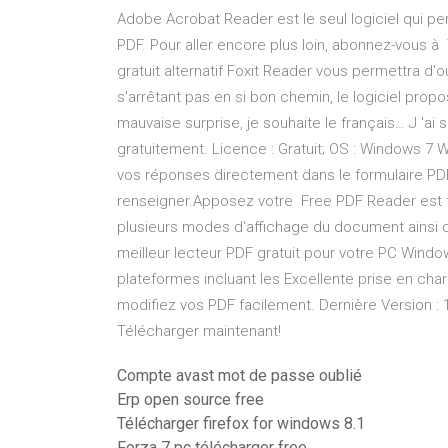
Adobe Acrobat Reader est le seul logiciel qui per
PDF. Pour aller encore plus loin, abonnez-vous à
gratuit alternatif Foxit Reader vous permettra d'o
s'arrêtant pas en si bon chemin, le logiciel pro
mauvaise surprise, je souhaite le français… J 'ai s
gratuitement. Licence : Gratuit; OS : Windows 7 
vos réponses directement dans le formulaire PD
renseigner.Apposez votre Free PDF Reader est to
plusieurs modes d'affichage du document ainsi 
meilleur lecteur PDF gratuit pour votre PC Wind
plateformes incluant les Excellente prise en charg
modifiez vos PDF facilement. Dernière Version : 
Télécharger maintenant!
Compte avast mot de passe oublié
Erp open source free
Télécharger firefox for windows 8.1
Forza 7 pc télécharger free