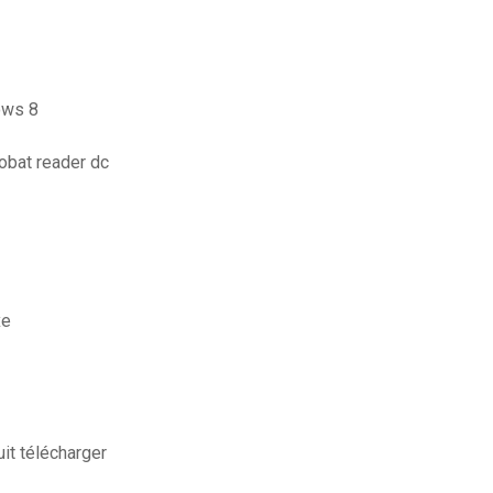
ows 8
obat reader dc
xe
it télécharger