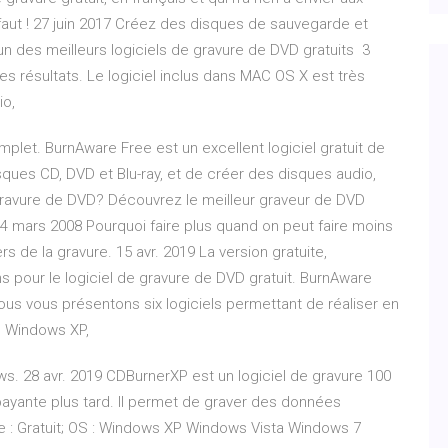
faut ! 27 juin 2017 Créez des disques de sauvegarde et
un des meilleurs logiciels de gravure de DVD gratuits 3
es résultats. Le logiciel inclus dans MAC OS X est très
io,
omplet. BurnAware Free est un excellent logiciel gratuit de
ues CD, DVD et Blu-ray, et de créer des disques audio,
gravure de DVD? Découvrez le meilleur graveur de DVD
4 mars 2008 Pourquoi faire plus quand on peut faire moins
s de la gravure. 15 avr. 2019 La version gratuite,
ons pour le logiciel de gravure de DVD gratuit. BurnAware
us vous présentons six logiciels permettant de réaliser en
s Windows XP,
ws. 28 avr. 2019 CDBurnerXP est un logiciel de gravure 100
n payante plus tard. Il permet de graver des données
ce : Gratuit; OS : Windows XP Windows Vista Windows 7