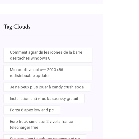
Tag Clouds
Comment agrandir les icones de la barre
des taches windows 8
Microsoft visual c++ 2020 x86
redistribuable update
Je ne peux plus jouer à candy crush soda
Installation anti virus kaspersky gratuit
Forza 6 apex low end pc
Euro truck simulator 2 vive la france
télécharger free
Synchroniser telephone samsung et pc