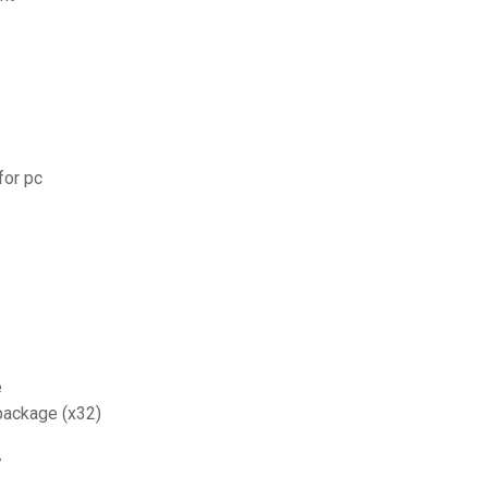
for pc
e
package (x32)
7