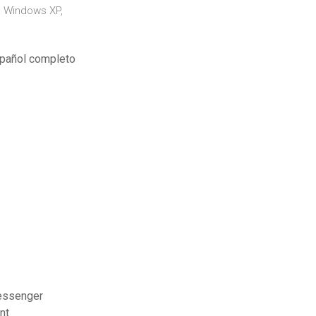
s Windows XP,
spañol completo
essenger
nt