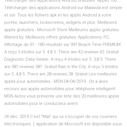
Télécharger des Applications Android Gratuites. Applis 100 ...
Télécharger des applications Android sur Malavida est simple
et sûr. Tous les fichiers apk et les applis Android à votre
portée, launchers, lockscreens, widgets et plus. Meilleures
applis gratuites - Microsoft Store Meilleures applis gratuites.
filtered by. Meilleures offres gratuites; Applications; PC;
Affichage de 91 - 180 résultats sur 997 Beach Time PREMIUM.
A reçu 5 étoiles sur 5. 4,8 5. There are 42 reviews 42. Gratuit
Diagnostic Data Viewer. A reçu 4 étoiles sur 5. 3,8 5. There
are 381 reviews 381. Gratuit Rain in the City. A reçu 5 étoiles
sur 5. 4,8 5. There are 28 reviews 28. Gratuit Les meilleures
applis pour automobiles - MSN 04/04/2019 · On a alors
recours aux applis automobiles pour téléphone intelligent!
MSN Autos vous présente une liste des 20 meilleures applis
automobiles pour le conducteur averti.
24 déc. 2019 C'est "Mail" qui va s'occuper de vos courriers
électroniques. L'application de Microsoft est disponible sous