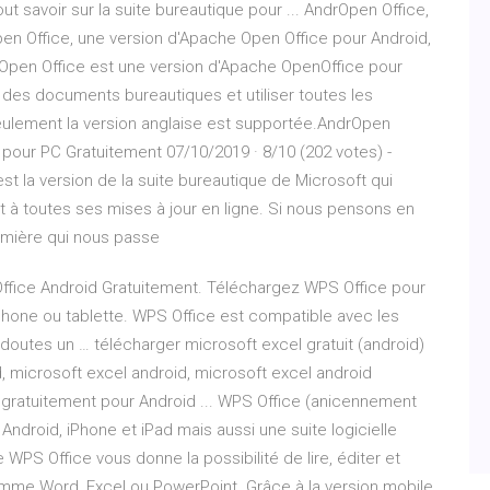
out savoir sur la suite bureautique pour ... AndrOpen Office,
pen Office, une version d'Apache Open Office pour Android,
drOpen Office est une version d'Apache OpenOffice pour
r des documents bureautiques et utiliser toutes les
eulement la version anglaise est supportée.AndrOpen
pour PC Gratuitement 07/10/2019 · 8/10 (202 votes) -
st la version de la suite bureautique de Microsoft qui
 à toutes ses mises à jour en ligne. Si nous pensons en
remière qui nous passe
Office Android Gratuitement. Téléchargez WPS Office pour
phone ou tablette. WPS Office est compatible avec les
outes un … télécharger microsoft excel gratuit (android)
, microsoft excel android, microsoft excel android
 gratuitement pour Android ... WPS Office (anicennement
 Android, iPhone et iPad mais aussi une suite logicielle
WPS Office vous donne la possibilité de lire, éditer et
omme Word, Excel ou PowerPoint. Grâce à la version mobile