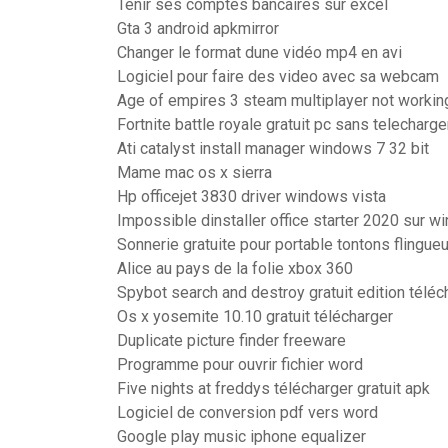
Tenir ses comptes bancaires sur excel
Gta 3 android apkmirror
Changer le format dune vidéo mp4 en avi
Logiciel pour faire des video avec sa webcam
Age of empires 3 steam multiplayer not workin
Fortnite battle royale gratuit pc sans telecharge
Ati catalyst install manager windows 7 32 bit
Mame mac os x sierra
Hp officejet 3830 driver windows vista
Impossible dinstaller office starter 2020 sur 
Sonnerie gratuite pour portable tontons flingue
Alice au pays de la folie xbox 360
Spybot search and destroy gratuit edition téléc
Os x yosemite 10.10 gratuit télécharger
Duplicate picture finder freeware
Programme pour ouvrir fichier word
Five nights at freddys télécharger gratuit apk
Logiciel de conversion pdf vers word
Google play music iphone equalizer