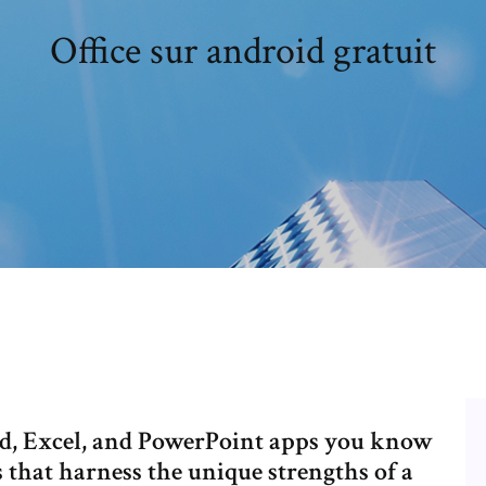
Office sur android gratuit
d, Excel, and PowerPoint apps you know
s that harness the unique strengths of a