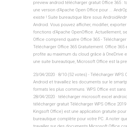
preview android télécharger gratuit Office 365 : t
une version d'Apache Open Office pour ... AndrO
existe ! Suite bureautique libre sous AndroidAn
Android. Vous pouvez afficher, modifier, exporte
fonctions d'Apache OpenOffice. Actuellement, s
Office comprend quatre Office 365 - Télécharger 
Télécharger Office 365 Gratuitement. Office 365 e
profite au maximum du cloud grâce à OneDrive et
une suite bureautique, Microsoft Office est la p
23/04/2020 · 8/10 (52 votes) - Télécharger WPS 
Android et travaillez les documents sur le smart
formats les plus communs. WPS Office est sans d
28/04/2020 · télécharger microsoft excel android
télécharger gratuit Télécharger WPS Office 2019
Kingsoft Office) est une application gratuite pour
bureautique complète pour votre PC. A noter que 
travailler sur des documents Microsoft Office c