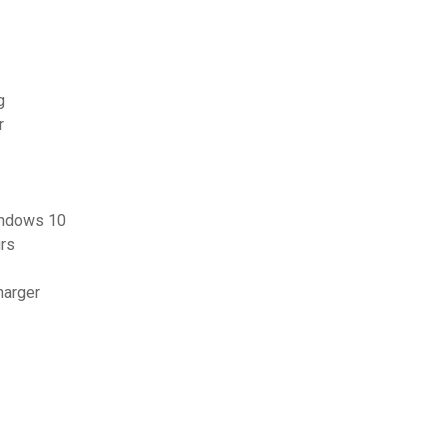
g
r
windows 10
urs
harger