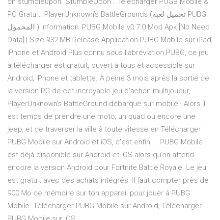
on stumbleupon. StumbleUpon . Télécharger PUGB Mobile &
PC Gratuit. PlayerUnknown’s BattleGrounds (تحميل لعبة PUBG
المحمول ) Information: PUBG Mobile v0.7.0 Mod Apk [No Need
Data] | Size 932 MB Release Application PUBG Mobile sur iPad,
iPhone et Android Plus connu sous l'abréviation PUBG, ce jeu
à télécharger est gratuit, ouvert à tous et accessible sur
Android, iPhone et tablette. À peine 3 mois après la sortie de
la version PC de cet incroyable jeu d'action multijoueur,
PlayerUnknown's BattleGround débarque sur mobile ! Alors il
est temps de prendre une moto, un quad ou encore une
jeep, et de traverser la ville à toute vitesse en Télécharger
PUBG Mobile sur Android et iOS, c'est enfin ... PUBG Mobile
est déjà disponible sur Android et iOS alors qu’on attend
encore la version Android pour Fortnite Battle Royale. Le jeu
est gratuit avec des achats intégrés. Il faut compter près de
900 Mo de mémoire sur ton appareil pour jouer à PUBG
Mobile. Télécharger PUBG Mobile sur Android; Télécharger
PUBG Mobile sur iOS