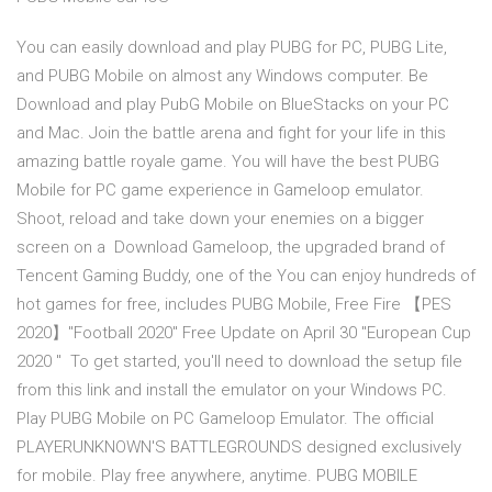
You can easily download and play PUBG for PC, PUBG Lite,
and PUBG Mobile on almost any Windows computer. Be
Download and play PubG Mobile on BlueStacks on your PC
and Mac. Join the battle arena and fight for your life in this
amazing battle royale game. You will have the best PUBG
Mobile for PC game experience in Gameloop emulator.
Shoot, reload and take down your enemies on a bigger
screen on a Download Gameloop, the upgraded brand of
Tencent Gaming Buddy, one of the You can enjoy hundreds of
hot games for free, includes PUBG Mobile, Free Fire 【PES
2020】"Football 2020" Free Update on April 30 "European Cup
2020 " To get started, you'll need to download the setup file
from this link and install the emulator on your Windows PC.
Play PUBG Mobile on PC Gameloop Emulator. The official
PLAYERUNKNOWN'S BATTLEGROUNDS designed exclusively
for mobile. Play free anywhere, anytime. PUBG MOBILE