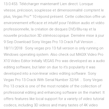
13.0.453. Télécharger maintenant! Lien direct. Lorsque
vitesse, précision, souplesse et dimensionnalité comptent le
plus, Vegas Pro™ 10 répond présent. Cette collection offre un
environnement efficace et intuitif pour l'édition audio et vidéo
professionnelle, la création de disques DVD/Blu-ray et la
nouvelle production 3D stéréoscopique. Dernière mise à jour
9 Sep Download Sony Vegas Pro 13 Crack Full Version …
18/11/2018 · Sony vegas pro 13 full version is only running on
Windows operating system. Also check out MAGIX Video Pro
X10 Video Editor Initially VEGAS Pro was developed as a audio
editing software, but later on due to it’s popularity it was
developed into a non-linear video editing software. Sony
Vegas Pro 13 Crack With Serial Number 32/64 … Sony Vegas
Pro 13 crack is one of the most notable of the collection of
professional editing and enhancing software on the market. It
offers features like local support for a variety of video tutorial
codecs, including 3D videos and many tastes of 4K video