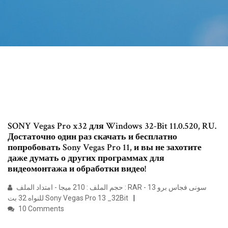
SONY Vegas Pro x32 для Windows 32-Bit 11.0.520, RU.
Достаточно один раз скачать и бесплатно
попробовать Sony Vegas Pro 11, и вы не захотите
даже думать о других программах для
видеомонтажа и обработки видео!
حجم الملف : 210 ميجا - امتداد الملف : RAR - سونى فجاس برو 13
للنواه 32 بت Sony Vegas Pro 13 _32Bit
10 Comments