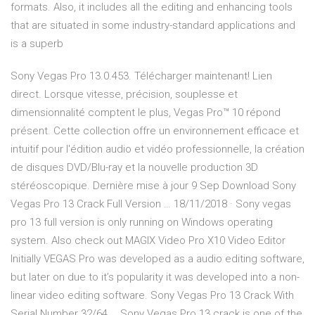
formats. Also, it includes all the editing and enhancing tools
that are situated in some industry-standard applications and
is a superb
Sony Vegas Pro 13.0.453. Télécharger maintenant! Lien
direct. Lorsque vitesse, précision, souplesse et
dimensionnalité comptent le plus, Vegas Pro™ 10 répond
présent. Cette collection offre un environnement efficace et
intuitif pour l'édition audio et vidéo professionnelle, la création
de disques DVD/Blu-ray et la nouvelle production 3D
stéréoscopique. Dernière mise à jour 9 Sep Download Sony
Vegas Pro 13 Crack Full Version … 18/11/2018 · Sony vegas
pro 13 full version is only running on Windows operating
system. Also check out MAGIX Video Pro X10 Video Editor
Initially VEGAS Pro was developed as a audio editing software,
but later on due to it’s popularity it was developed into a non-
linear video editing software. Sony Vegas Pro 13 Crack With
Serial Number 32/64 … Sony Vegas Pro 13 crack is one of the