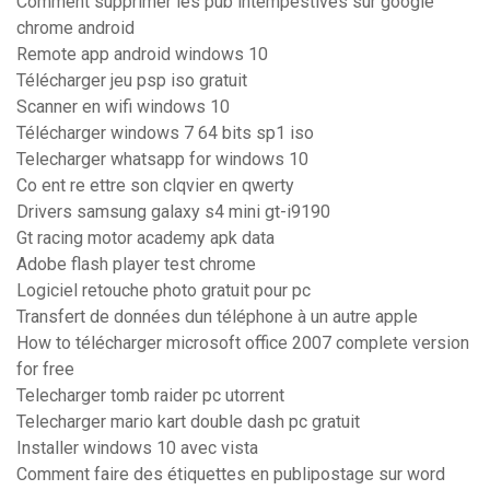
Comment supprimer les pub intempestives sur google
chrome android
Remote app android windows 10
Télécharger jeu psp iso gratuit
Scanner en wifi windows 10
Télécharger windows 7 64 bits sp1 iso
Telecharger whatsapp for windows 10
Co ent re ettre son clqvier en qwerty
Drivers samsung galaxy s4 mini gt-i9190
Gt racing motor academy apk data
Adobe flash player test chrome
Logiciel retouche photo gratuit pour pc
Transfert de données dun téléphone à un autre apple
How to télécharger microsoft office 2007 complete version
for free
Telecharger tomb raider pc utorrent
Telecharger mario kart double dash pc gratuit
Installer windows 10 avec vista
Comment faire des étiquettes en publipostage sur word