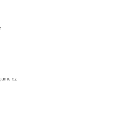
r
 game cz