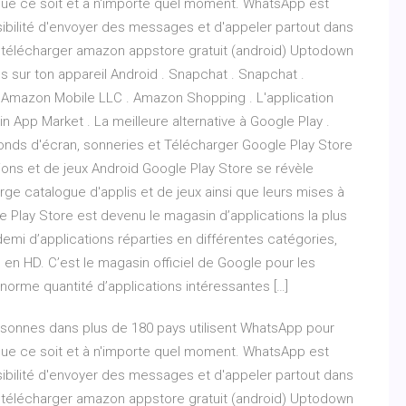
 que ce soit et à n'importe quel moment. WhatsApp est
ssibilité d'envoyer des messages et d'appeler partout dans
e. télécharger amazon appstore gratuit (android) Uptodown
s sur ton appareil Android . Snapchat . Snapchat .
 Amazon Mobile LLC . Amazon Shopping . L'application
 App Market . La meilleure alternative à Google Play .
nds d'écran, sonneries et Télécharger Google Play Store
tions et de jeux Android Google Play Store se révèle
arge catalogue d'applis et de jeux ainsi que leurs mises à
e Play Store est devenu le magasin d’applications la plus
demi d’applications réparties en différentes catégories,
 en HD. C’est le magasin officiel de Google pour les
norme quantité d’applications intéressantes […]
rsonnes dans plus de 180 pays utilisent WhatsApp pour
 que ce soit et à n'importe quel moment. WhatsApp est
ssibilité d'envoyer des messages et d'appeler partout dans
e. télécharger amazon appstore gratuit (android) Uptodown