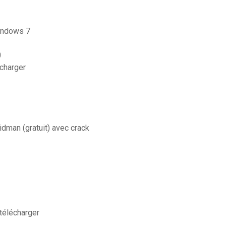
indows 7
0
echarger
idman (gratuit) avec crack
 télécharger