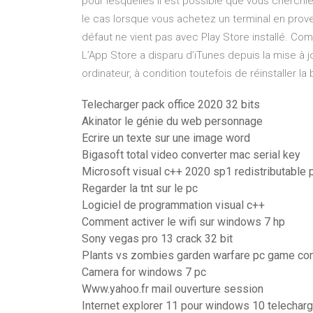
pour lesquelles il est possible que vous cherchie
le cas lorsque vous achetez un terminal en prove
défaut ne vient pas avec Play Store installé. Co
L’App Store a disparu d’iTunes depuis la mise à 
ordinateur, à condition toutefois de réinstaller la
Telecharger pack office 2020 32 bits
Akinator le génie du web personnage
Ecrire un texte sur une image word
Bigasoft total video converter mac serial key
Microsoft visual c++ 2020 sp1 redistributable 
Regarder la tnt sur le pc
Logiciel de programmation visual c++
Comment activer le wifi sur windows 7 hp
Sony vegas pro 13 crack 32 bit
Plants vs zombies garden warfare pc game comp
Camera for windows 7 pc
Www.yahoo.fr mail ouverture session
Internet explorer 11 pour windows 10 telecharg