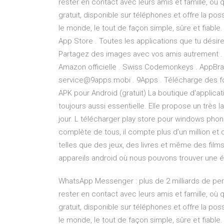
rester en contact avec leurs amis et famille, où
gratuit, disponible sur téléphones et offre la po
le monde, le tout de façon simple, sûre et fiabl
App Store . Toutes les applications que tu désire
Partagez des images avec vos amis autrement .
Amazon officielle . Swiss Codemonkeys . AppBrain
service@9apps.mobi . 9Apps . Télécharge des fo
APK pour Android (gratuit) La boutique d'applica
toujours aussi essentielle. Elle propose un très l
jour. L télécharger play store pour windows phon
complète de tous, il compte plus d’un million et 
telles que des jeux, des livres et même des films
appareils android où nous pouvons trouver une é
WhatsApp Messenger : plus de 2 milliards de pe
rester en contact avec leurs amis et famille, où
gratuit, disponible sur téléphones et offre la po
le monde, le tout de façon simple, sûre et fiabl