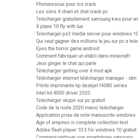
Phonerescue pour ios crack
Les sims 4 chien et chat crack pc
Telecharger gratuitement samsung kies pour w
X plane 10 fly with lua
Telecharger ps3 media server pour windows 1
Qui veut gagner des millions le jeu sur pc a tel
Eyes the horror game android
Comment fabriquer un établi dans minecraft
Jeux ginger le chat qui parle
Télécharger getting over it mod apk
Télécharger internet télécharger manager - idm 
Pilote imprimante hp deskjet f4580 series
Intel hd 4000 driver 2020
Telecharger skype sur pc gratuit
Code de la route 2020 maroc telecharger
Application prise de note manuscrite windows
Age of empires iii complete collection test
Adobe flash player 10.3 for windows 10 gratuit
Comment nettoyer son smartphone samsung