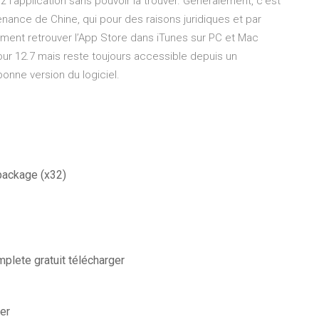
z l’application sans pouvoir la trouver. Généralement, c’est
nance de Chine, qui pour des raisons juridiques et par
mment retrouver l’App Store dans iTunes sur PC et Mac
jour 12.7 mais reste toujours accessible depuis un
 bonne version du logiciel.
package (x32)
lete gratuit télécharger
er