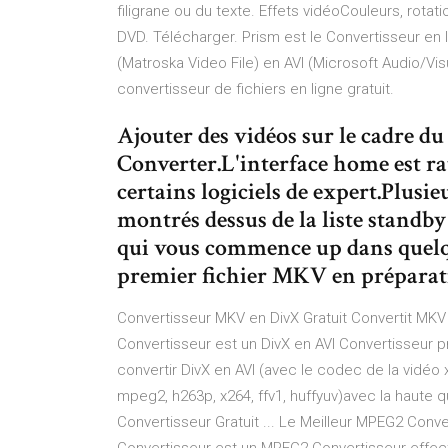
filigrane ou du texte. Effets vidéoCouleurs, rotat
DVD. Télécharger. Prism est le Convertisseur en
(Matroska Video File) en AVI (Microsoft Audio/Visu
convertisseur de fichiers en ligne gratuit.
Ajouter des vidéos sur le cadre
Converter.L'interface home est r
certains logiciels de expert.Plus
montrés dessus de la liste standb
qui vous commence up dans quelque
premier fichier MKV en préparat
Convertisseur MKV en DivX Gratuit Convertit MKV e
Convertisseur est un DivX en AVI Convertisseur pro
convertir DivX en AVI (avec le codec de la vi
mpeg2, h263p, x264, ffv1, huffyuv)avec la haute 
Convertisseur Gratuit ... Le Meilleur MPEG2 Con