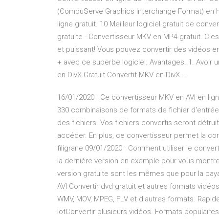
(CompuServe Graphics Interchange Format) en hau
ligne gratuit. 10 Meilleur logiciel gratuit de co
gratuite - Convertisseur MKV en MP4 gratuit. C'es
et puissant! Vous pouvez convertir des vidéos en
+ avec ce superbe logiciel. Avantages. 1. Avoir 
en DivX Gratuit Convertit MKV en DivX ...
16/01/2020 · Ce convertisseur MKV en AVI en lig
330 combinaisons de formats de fichier d'entrée/so
des fichiers. Vos fichiers convertis seront détru
accéder. En plus, ce convertisseur permet la conv
filigrane 09/01/2020 · Comment utiliser le converti
la dernière version en exemple pour vous montrer
version gratuite sont les mêmes que pour la paya
AVI Convertir dvd gratuit et autres formats vidéos
WMV, MOV, MPEG, FLV et d'autres formats. Rapide
lotConvertir plusieurs vidéos. Formats populaires