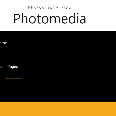
rome
ts
Pages