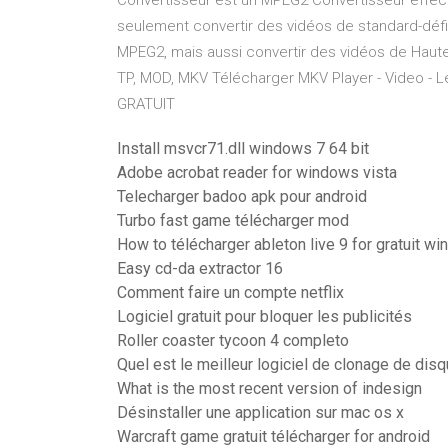
Convertisseur est un MPEG2 Convertisseur effec
seulement convertir des vidéos de standard-défin
MPEG2, mais aussi convertir des vidéos de Haut
TP, MOD, MKV Télécharger MKV Player - Video
GRATUIT
Install msvcr71.dll windows 7 64 bit
Adobe acrobat reader for windows vista
Telecharger badoo apk pour android
Turbo fast game télécharger mod
How to télécharger ableton live 9 for gratuit w
Easy cd-da extractor 16
Comment faire un compte netflix
Logiciel gratuit pour bloquer les publicités
Roller coaster tycoon 4 completo
Quel est le meilleur logiciel de clonage de disq
What is the most recent version of indesign
Désinstaller une application sur mac os x
Warcraft game gratuit télécharger for android