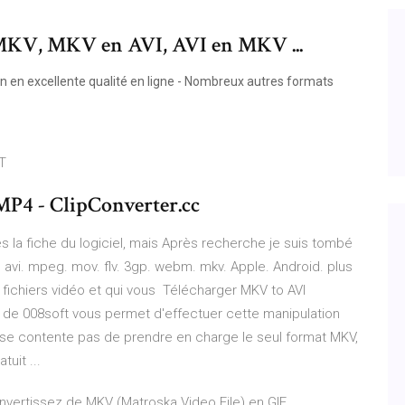
MKV, MKV en AVI, AVI en MKV ...
on en excellente qualité en ligne - Nombreux autres formats
T
P4 - ClipConverter.cc
ès la fiche du logiciel, mais Après recherche je suis tombé
. avi. mpeg. mov. flv. 3gp. webm. mkv. Apple. Android. plus
es fichiers vidéo et qui vous Télécharger MKV to AVI
 de 008soft vous permet d'effectuer cette manipulation
e se contente pas de prendre en charge le seul format MKV,
tuit ...
nvertissez de MKV (Matroska Video File) en GIF