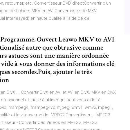
ion, retourner, etc. Convertisseur DVD directConvertir d'un
 ligne de fichiers MKV en AVI Convertissez de MKV
al Interleaved) en haute qualité à l'aide de ce
 du Programme. Ouvert Leawo MKV to AVI
ationalisé autre que obtrusive comme
ieurs astuces sont une manière ordonnée
y vide à vous donner des informations clé
s secondes.Puis, ajouter le très
ion
n DivX ... Convertir DivX en AVI et AVI en DivX. MKV en DivX
fessionnel et facile à utiliser qui peut vous aider à
déo xvid, msmpeg4, msmpeg4v2, mjpeg, wmv1, wmv2, mpeg1,
qualité et la vitesse rapide. MPEG2 Convertisseur - MPEG2
vertisseur - Convertir des Vidéos en MPEG2. MPEG2