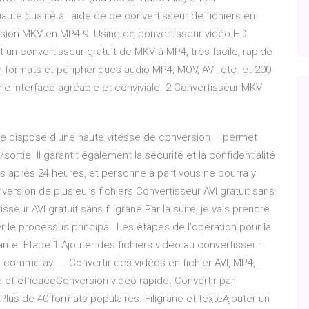
te qualité à l'aide de ce convertisseur de fichiers en
nversion MKV en MP4 9. Usine de convertisseur vidéo HD
t un convertisseur gratuit de MKV à MP4, très facile, rapide
 formats et périphériques audio MP4, MOV, AVI, etc. et 200
une interface agréable et conviviale. 2 Convertisseur MKV
ne dispose d'une haute vitesse de conversion. Il permet
rtie. Il garantit également la sécurité et la confidentialité
its après 24 heures, et personne à part vous ne pourra y
ersion de plusieurs fichiers Convertisseur AVI gratuit sans
sseur AVI gratuit sans filigrane Par la suite, je vais prendre
 le processus principal. Les étapes de l'opération pour la
nte. Etape 1 Ajouter des fichiers vidéo au convertisseur
 comme avi ... Convertir des vidéos en fichier AVI, MP4,
 et efficaceConversion vidéo rapide. Convertir par
Plus de 40 formats populaires. Filigrane et texteAjouter un