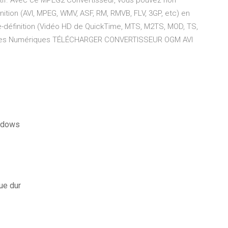
tif. Avec ce MPEG2 Convertisseur, vous pouvez non
ition (AVI, MPEG, WMV, ASF, RM, RMVB, FLV, 3GP, etc) en
e-définition (Vidéo HD de QuickTime, MTS, M2TS, MOD, TS,
 - Les Numériques TÉLÉCHARGER CONVERTISSEUR OGM AVI
indows
ue dur