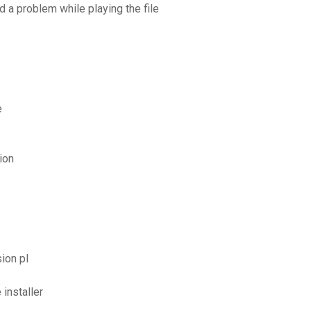
a problem while playing the file
e
ion
ion pl
 installer