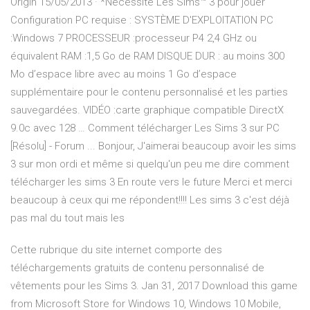
Origin 15/05/2013 · *Nécessite Les Sims™ 3 pour jouer
Configuration PC requise : SYSTÈME D'EXPLOITATION PC
:Windows 7 PROCESSEUR :processeur P4 2,4 GHz ou
équivalent RAM :1,5 Go de RAM DISQUE DUR : au moins 300
Mo d’espace libre avec au moins 1 Go d’espace
supplémentaire pour le contenu personnalisé et les parties
sauvegardées. VIDÉO :carte graphique compatible DirectX
9.0c avec 128 … Comment télécharger Les Sims 3 sur PC
[Résolu] - Forum ... Bonjour, J'aimerai beaucoup avoir les sims
3 sur mon ordi et même si quelqu'un peu me dire comment
télécharger les sims 3 En route vers le future Merci et merci
beaucoup à ceux qui me répondent!!!! Les sims 3 c'est déjà
pas mal du tout mais les
Cette rubrique du site internet comporte des
téléchargements gratuits de contenu personnalisé de
vêtements pour les Sims 3. Jan 31, 2017 Download this game
from Microsoft Store for Windows 10, Windows 10 Mobile,