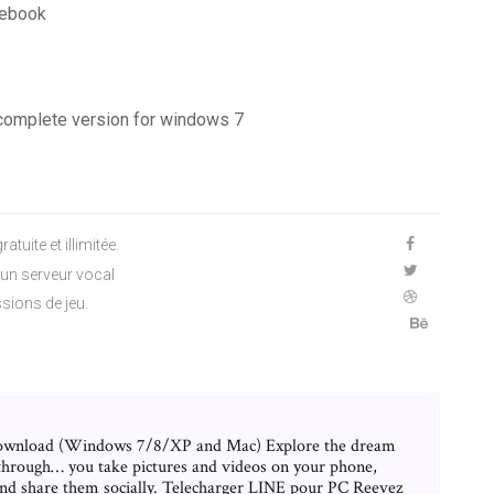
cebook
 complete version for windows 7
uite et illimitée.
'un serveur vocal
ions de jeu.
ownload (Windows 7/8/XP and Mac) Explore the dream
through… you take pictures and videos on your phone,
and share them socially. Telecharger LINE pour PC Reevez