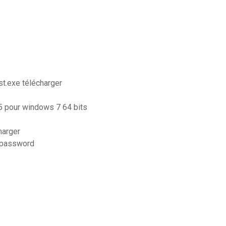
st.exe télécharger
5 pour windows 7 64 bits
harger
n password