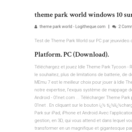
theme park world windows 10 sur
theme park world - Logitheque.com
2 Com
Test de Theme Park World sur PC par jeuxvideo
Platform. PC (Download).
Téléchargez et jouez Idle Theme Park Tycoon -
le souhaitez, plus de limitations de batterie, d
MEmu 7 est le meilleur choix pour jouer à Idle 
notre expertise, l'exquis système de mappage d
Android - 01net.com ... Télécharger Theme Park
01net . En cliquant sur le bouton ï¿½ tï¿½lï¿½cha
Park sur iPad, iPhone et Android Avec l'applicati
gestion, en 3D, qui vous attend et dans lequel vo
transformer en un magnifique et gigantesque par