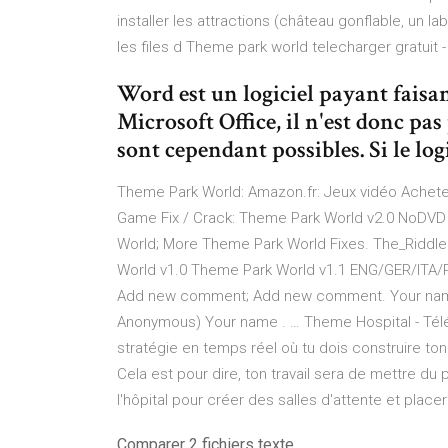
installer les attractions (château gonflable, un 
les files d Theme park world telecharger gratuit -
Word est un logiciel payant faisan
Microsoft Office, il n'est donc pas
sont cependant possibles. Si le logi
Theme Park World: Amazon.fr: Jeux vidéo Achetez
Game Fix / Crack: Theme Park World v2.0 NoDVD
World; More Theme Park World Fixes. The_Riddl
World v1.0 Theme Park World v1.1 ENG/GER/ITA/
Add new comment; Add new comment. Your name (
Anonymous) Your name . … Theme Hospital - Télé
stratégie en temps réel où tu dois construire ton
Cela est pour dire, ton travail sera de mettre du
l'hôpital pour créer des salles d'attente et place
Comparer 2 fichiers texte