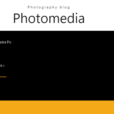
otre Pc
es