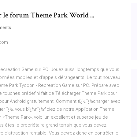
 le forum Theme Park World ...
ments
.com
 Recreation Game sur PC. Jouez aussi longtemps que vous
e données mobiles et d'appels dérangeants. Le tout nouveau
Theme Park Tycoon - Recreation Game sur PC. Préparé avec
e touches prédéfini fait de Télécharger Theme Park pour
 pour Android gratuitement. Comment tï¿½lï¿½charger avec
rger ï¿½, vous bï¿½nï¿½ficiez de notre Application Theme
on «Theme Park», voici un excellent et superbe jeu de
us êtes le propriétaire grand terrain que vous devez
c d’attraction rentable. Vous devrez donc en contrôler le