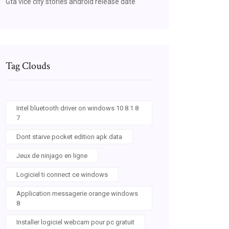
Gta vice city stories android release date
Tag Clouds
Intel bluetooth driver on windows 10 8.1 8
7
Dont starve pocket edition apk data
Jeux de ninjago en ligne
Logiciel ti connect ce windows
Application messagerie orange windows
8
Installer logiciel webcam pour pc gratuit