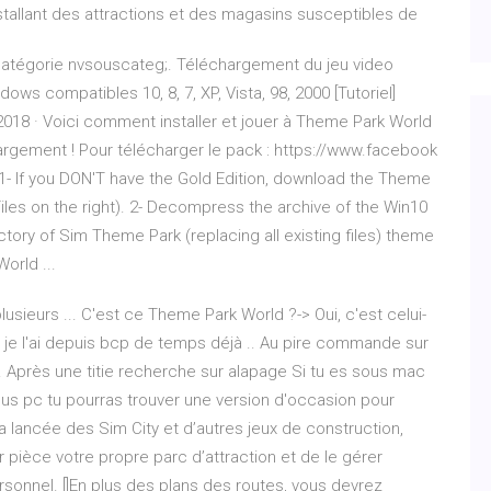
stallant des attractions et des magasins susceptibles de
atégorie nvsouscateg;. Téléchargement du jeu video
s compatibles 10, 8, 7, XP, Vista, 98, 2000 [Tutoriel]
018 · Voici comment installer et jouer à Theme Park World
argement ! Pour télécharger le pack : https://www.facebook
- If you DON'T have the Gold Edition, download the Theme
Files on the right). 2- Decompress the archive of the Win10
rectory of Sim Theme Park (replacing all existing files) theme
orld ...
sieurs ... C'est ce Theme Park World ?-> Oui, c'est celui-
moi je l'ai depuis bcp de temps déjà .. Au pire commande sur
7. Après une titie recherche sur alapage Si tu es sous mac
 sous pc tu pourras trouver une version d'occasion pour
 lancée des Sim City et d’autres jeux de construction,
pièce votre propre parc d’attraction et de le gérer
onnel. []En plus des plans des routes, vous devrez