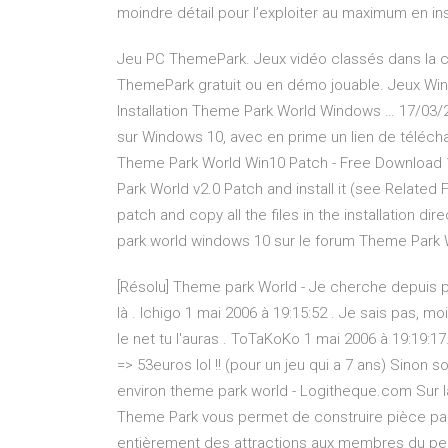
moindre détail pour l’exploiter au maximum en in
Jeu PC ThemePark. Jeux vidéo classés dans la c
ThemePark gratuit ou en démo jouable. Jeux Window
Installation Theme Park World Windows … 17/03/2
sur Windows 10, avec en prime un lien de téléch
Theme Park World Win10 Patch - Free Download 1
Park World v2.0 Patch and install it (see Related 
patch and copy all the files in the installation di
park world windows 10 sur le forum Theme Park W
[Résolu] Theme park World - Je cherche depuis plu
là . Ichigo 1 mai 2006 à 19:15:52 . Je sais pas, 
le net tu l'auras . ToTaKoKo 1 mai 2006 à 19:19:1
=> 53euros lol !! (pour un jeu qui a 7 ans) Sinon
environ theme park world - Logitheque.com Sur la
Theme Park vous permet de construire pièce par 
entièrement des attractions aux membres du pers