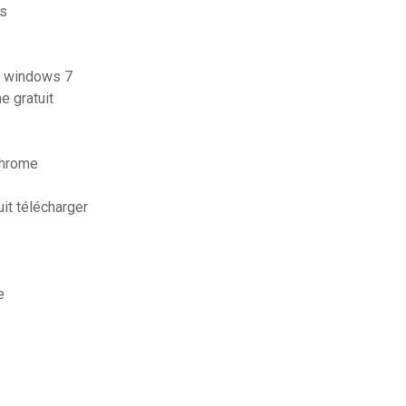
és
it windows 7
e gratuit
chrome
it télécharger
e