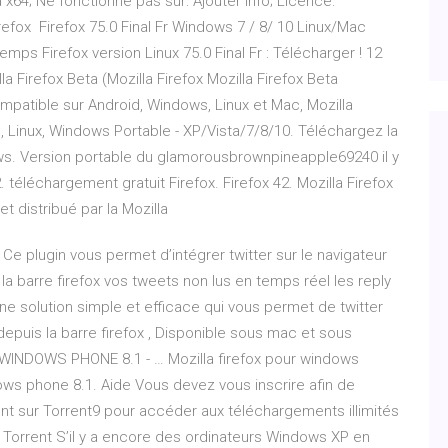
64; Ne fonctionne pas sur: Ajouter info; Licence:
irefox Firefox 75.0 Final Fr Windows 7 / 8/ 10 Linux/Mac
emps Firefox version Linux 75.0 Final Fr : Télécharger ! 12
la Firefox Beta (Mozilla Firefox Mozilla Firefox Beta
mpatible sur Android, Windows, Linux et Mac, Mozilla
, Linux, Windows Portable - XP/Vista/7/8/10. Téléchargez la
ws. Version portable du glamorousbrownpineapple69240 il y
. téléchargement gratuit Firefox. Firefox 42. Mozilla Firefox
et distribué par la Mozilla
. Ce plugin vous permet d’intégrer twitter sur le navigateur
e la barre firefox vos tweets non lus en temps réel les reply
ne solution simple et efficace qui vous permet de twitter
epuis la barre firefox , Disponible sous mac et sous
NDOWS PHONE 8.1 - … Mozilla firefox pour windows
ows phone 8.1. Aide Vous devez vous inscrire afin de
nt sur Torrent9 pour accéder aux téléchargements illimités
 Torrent S’il y a encore des ordinateurs Windows XP en