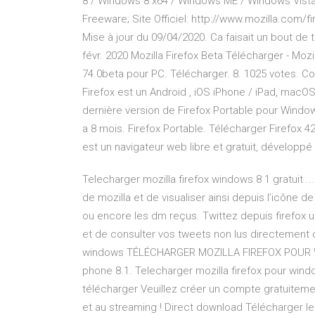
8 / Windows 8 x64 / Windows ME / Windows Vista x
Freeware; Site Officiel: http://www.mozilla.com/f
Mise à jour du 09/04/2020. Ca faisait un bout de t
févr. 2020 Mozilla Firefox Beta Télécharger - Mozil
74.0beta pour PC. Télécharger. 8. 1025 votes. Co
Firefox est un Android , iOS iPhone / iPad, macOS
dernière version de Firefox Portable pour Windo
a 8 mois. Firefox Portable. Télécharger Firefox 42
est un navigateur web libre et gratuit, développé 
Telecharger mozilla firefox windows 8 1 gratuit ..
de mozilla et de visualiser ainsi depuis l’icône d
ou encore les dm reçus. Twittez depuis firefox u
et de consulter vos tweets non lus directement d
windows TÉLÉCHARGER MOZILLA FIREFOX POUR WI
phone 8.1. Telecharger mozilla firefox pour wind
télécharger Veuillez créer un compte gratuiteme
et au streaming ! Direct download Télécharger le