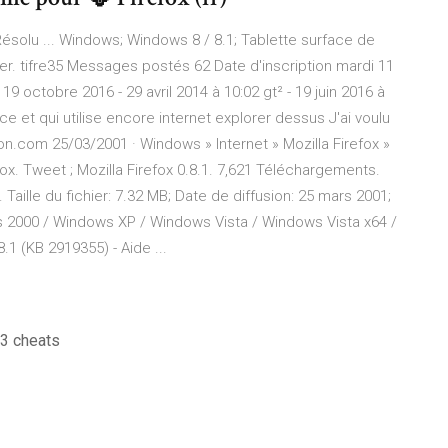
Résolu ... Windows; Windows 8 / 8.1; Tablette surface de
ler. tifre35 Messages postés 62 Date d'inscription mardi 11
9 octobre 2016 - 29 avril 2014 à 10:02 gt² - 19 juin 2016 à
ace et qui utilise encore internet explorer dessus J'ai voulu
sion.com 25/03/2001 · Windows » Internet » Mozilla Firefox »
efox. Tweet ; Mozilla Firefox 0.8.1. 7,621 Téléchargements.
. Taille du fichier: 7.32 MB; Date de diffusion: 25 mars 2001;
 2000 / Windows XP / Windows Vista / Windows Vista x64 /
.1 (KB 2919355) - Aide ...
s3 cheats