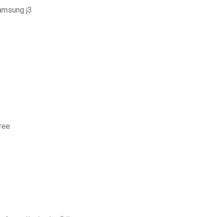
amsung j3
ree