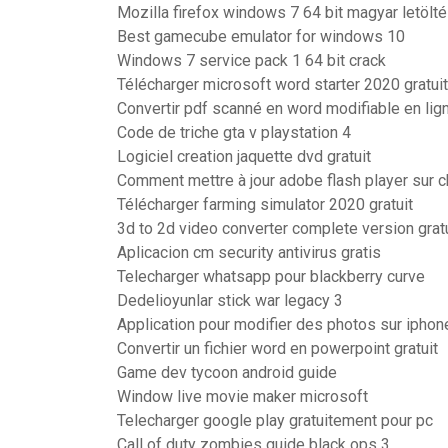
Mozilla firefox windows 7 64 bit magyar letölt
Best gamecube emulator for windows 10
Windows 7 service pack 1 64 bit crack
Télécharger microsoft word starter 2020 gratu
Convertir pdf scanné en word modifiable en lign
Code de triche gta v playstation 4
Logiciel creation jaquette dvd gratuit
Comment mettre à jour adobe flash player sur 
Télécharger farming simulator 2020 gratuit
3d to 2d video converter complete version gratu
Aplicacion cm security antivirus gratis
Telecharger whatsapp pour blackberry curve
Dedelioyunlar stick war legacy 3
Application pour modifier des photos sur iphon
Convertir un fichier word en powerpoint gratuit
Game dev tycoon android guide
Window live movie maker microsoft
Telecharger google play gratuitement pour pc
Call of duty zombies guide black ops 3