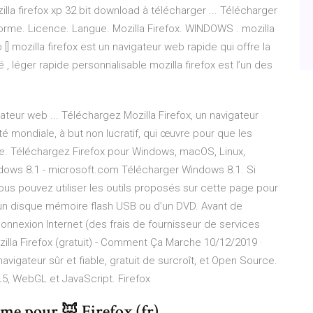
lla firefox xp 32 bit download à télécharger ... Télécharger
tforme. Licence. Langue. Mozilla Firefox. WINDOWS . mozilla
[] mozilla firefox est un navigateur web rapide qui offre la
é , léger rapide personnalisable mozilla firefox est l’un des
teur web ... Téléchargez Mozilla Firefox, un navigateur
 mondiale, à but non lucratif, qui œuvre pour que les
igne. Téléchargez Firefox pour Windows, macOS, Linux,
dows 8.1 - microsoft.com Télécharger Windows 8.1. Si
vous pouvez utiliser les outils proposés sur cette page pour
 d’un disque mémoire flash USB ou d’un DVD. Avant de
nexion Internet (des frais de fournisseur de services
zilla Firefox (gratuit) - Comment Ça Marche 10/12/2019 ·
 navigateur sûr et fiable, gratuit de surcroît, et Open Source.
L5, WebGL et JavaScript. Firefox
e pour 🦊 Firefox (fr)