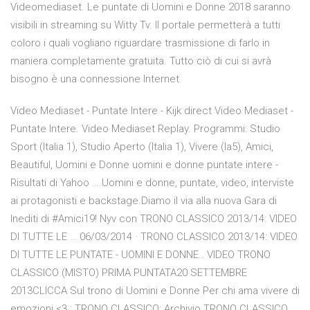
Videomediaset. Le puntate di Uomini e Donne 2018 saranno
visibili in streaming su Witty Tv. Il portale permetterà a tutti
coloro i quali vogliano riguardare trasmissione di farlo in
maniera completamente gratuita. Tutto ciò di cui si avrà
bisogno è una connessione Internet
Video Mediaset - Puntate Intere - Kijk direct Video Mediaset -
Puntate Intere. Video Mediaset Replay. Programmi: Studio
Sport (Italia 1), Studio Aperto (Italia 1), Vivere (la5), Amici,
Beautiful, Uomini e Donne uomini e donne puntate intere -
Risultati di Yahoo … Uomini e donne, puntate, video, interviste
ai protagonisti e backstage.Diamo il via alla nuova Gara di
Inediti di #Amici19! Nyv con TRONO CLASSICO 2013/14: VIDEO
DI TUTTE LE … 06/03/2014 · TRONO CLASSICO 2013/14: VIDEO
DI TUTTE LE PUNTATE - UOMINI E DONNE.. VIDEO TRONO
CLASSICO (MISTO) PRIMA PUNTATA20 SETTEMBRE
2013CLICCA Sul trono di Uomini e Donne Per chi ama vivere di
emozioni <3 ; TRONO CLASSICO; Archivio TRONO CLASSICO.