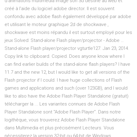
d'animations multimédia image son 3d destiné au web et
créé à l'aide du logiciel adobe director. Il est souvent
confondu avec adobe flash également développé par adobe
et utilisant le moteur graphique 2d de shockwave ,
shockwave est moins répandu il est surtout employé pour les
jeux Solved: Stand-alone Flash player/projector - Adobe …
Stand-alone Flash player/projector vgturtle127. Jan 23, 2014.
Copy link to clipboard. Copied. Does anyone know where I
can find earlier builds of the stand-alone flash players? I have
11.7 and the new 12, but I would like to get all versions of the
Flash projector if I could. I have huge collections of Flash
games and applications and such (over 123GB), and I would
like to also have the Adobe Flash Player Standalone (gratuit)
télécharger la ... Les variantes connues de Adobe Flash
Player Standalone sont "Adobe Flash Player". Dans notre
logithèque, vous trouverez Adobe Flash Player Standalone
dans Multimedia et plus précisément Lecteurs. Vous
nécessiterez la version 32-bit ou 64-bit de Windows