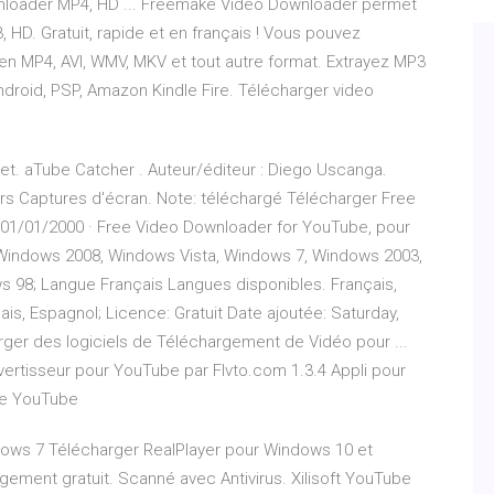
wnloader MP4, HD ... Freemake Video Downloader permet
HD. Gratuit, rapide et en français ! Vous pouvez
en MP4, AVI, WMV, MKV et tout autre format. Extrayez MP3
ndroid, PSP, Amazon Kindle Fire. Télécharger video
et. aTube Catcher . Auteur/éditeur : Diego Uscanga.
urs Captures d'écran. Note: téléchargé Télécharger Free
01/01/2000 · Free Video Downloader for YouTube, pour
Windows 2008, Windows Vista, Windows 7, Windows 2003,
 98; Langue Français Langues disponibles. Français,
nais, Espagnol; Licence: Gratuit Date ajoutée: Saturday,
ger des logiciels de Téléchargement de Vidéo pour ...
ertisseur pour YouTube par Flvto.com 1.3.4 Appli pour
 de YouTube
ows 7 Télécharger RealPlayer pour Windows 10 et
gement gratuit. Scanné avec Antivirus. Xilisoft YouTube