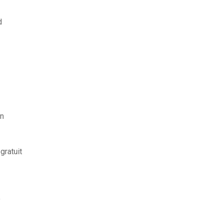
d
on
gratuit
o