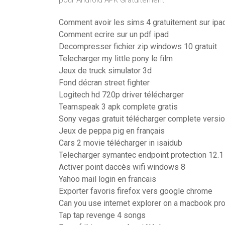
pour Android APK Gratuitement
Comment avoir les sims 4 gratuitement sur ipa
Comment ecrire sur un pdf ipad
Decompresser fichier zip windows 10 gratuit
Telecharger my little pony le film
Jeux de truck simulator 3d
Fond décran street fighter
Logitech hd 720p driver télécharger
Teamspeak 3 apk complete gratis
Sony vegas gratuit télécharger complete versi
Jeux de peppa pig en français
Cars 2 movie télécharger in isaidub
Telecharger symantec endpoint protection 12.1 
Activer point daccès wifi windows 8
Yahoo mail login en francais
Exporter favoris firefox vers google chrome
Can you use internet explorer on a macbook pr
Tap tap revenge 4 songs