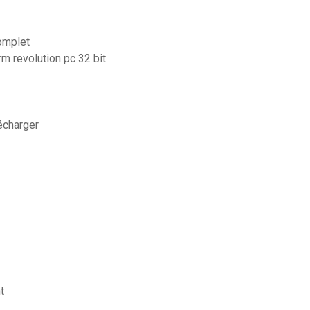
complet
rm revolution pc 32 bit
lécharger
t