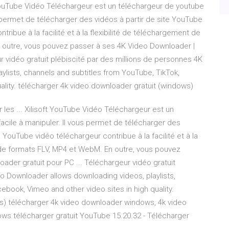
 YouTube Vidéo Téléchargeur est un téléchargeur de youtube
us permet de télécharger des vidéos à partir de site YouTube
ribue à la facilité et à la flexibilité de téléchargement de
outre, vous pouvez passer à ses 4K Video Downloader |
r vidéo gratuit plébiscité par des millions de personnes 4K
lists, channels and subtitles from YouTube, TikTok,
ality. télécharger 4k video downloader gratuit (windows)
 les ... Xilisoft YouTube Vidéo Téléchargeur est un
facile à manipuler. Il vous permet de télécharger des
 YouTube vidéo téléchargeur contribue à la facilité et à la
 de formats FLV, MP4 et WebM. En outre, vous pouvez
der gratuit pour PC ... Téléchargeur vidéo gratuit
o Downloader allows downloading videos, playlists,
ebook, Vimeo and other video sites in high quality.
s) télécharger 4k video downloader windows, 4k video
s télécharger gratuit YouTube 15.20.32 - Télécharger