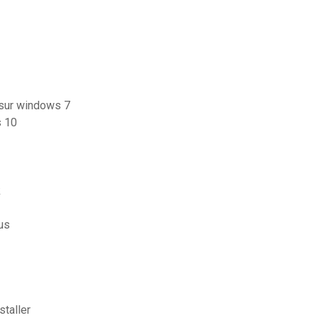
sur windows 7
s 10
k
us
staller