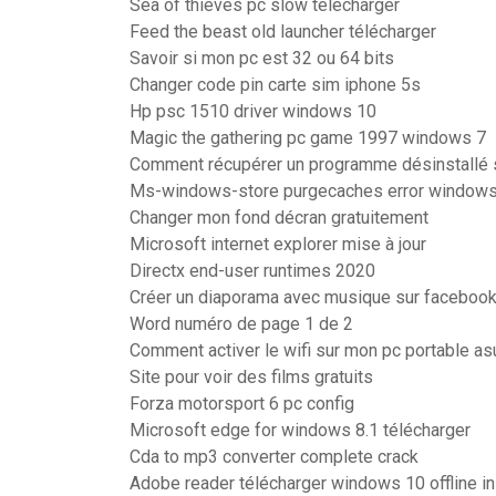
Sea of thieves pc slow télécharger
Feed the beast old launcher télécharger
Savoir si mon pc est 32 ou 64 bits
Changer code pin carte sim iphone 5s
Hp psc 1510 driver windows 10
Magic the gathering pc game 1997 windows 7
Comment récupérer un programme désinstallé 
Ms-windows-store purgecaches error window
Changer mon fond décran gratuitement
Microsoft internet explorer mise à jour
Directx end-user runtimes 2020
Créer un diaporama avec musique sur faceboo
Word numéro de page 1 de 2
Comment activer le wifi sur mon pc portable as
Site pour voir des films gratuits
Forza motorsport 6 pc config
Microsoft edge for windows 8.1 télécharger
Cda to mp3 converter complete crack
Adobe reader télécharger windows 10 offline in