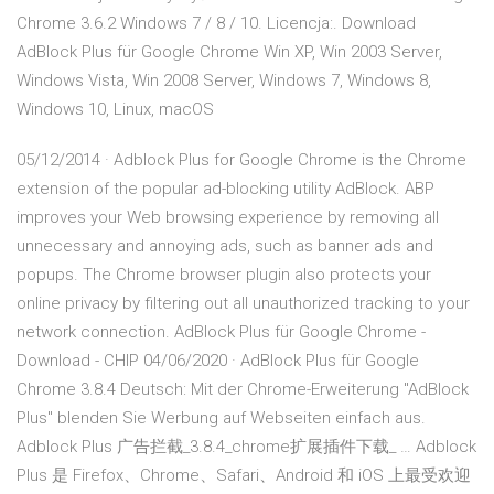
Chrome 3.6.2 Windows 7 / 8 / 10. Licencja:. Download
AdBlock Plus für Google Chrome Win XP, Win 2003 Server,
Windows Vista, Win 2008 Server, Windows 7, Windows 8,
Windows 10, Linux, macOS
05/12/2014 · Adblock Plus for Google Chrome is the Chrome
extension of the popular ad-blocking utility AdBlock. ABP
improves your Web browsing experience by removing all
unnecessary and annoying ads, such as banner ads and
popups. The Chrome browser plugin also protects your
online privacy by filtering out all unauthorized tracking to your
network connection. AdBlock Plus für Google Chrome -
Download - CHIP 04/06/2020 · AdBlock Plus für Google
Chrome 3.8.4 Deutsch: Mit der Chrome-Erweiterung "AdBlock
Plus" blenden Sie Werbung auf Webseiten einfach aus.
Adblock Plus 广告拦截_3.8.4_chrome扩展插件下载_ … Adblock
Plus 是 Firefox、Chrome、Safari、Android 和 iOS 上最受欢迎