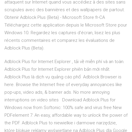
attaquent sur Internet quand vous accédiez à des sites sans
scrupules avec des bannières et des wallpapers de partout.
Obtenir Adblock Plus (Beta) - Microsoft Store fr-CA
Téléchargez cette application depuis le Microsoft Store pour
Windows 10. Regardez les captures d’écran, lisez les plus
récents commentaires et comparez les évaluations de
Adblock Plus (Beta).
Adblock Plus for Internet Explorer , tải về miễn phí và an toàn.
Adblock Plus for Internet Explorer phiên bản mới nhất.
Adblock Plus là dịch vụ quảng cáo phổ Adblock Browser is
here. Browse the Internet free of everyday annoyances like
pop-ups, video ads, & banner ads. No more annoying
interruptions on video sites Download Adblock Plus for
Windows now from Softonic: 100% safe and virus free New
PDFelement 7: An easy, affordable way to unlock the power of
the PDF. Adblock Plus to niewielkie i darmowe narzędzie,
które blokuje reklamy wyświetlane na Adblock Plus dla Google