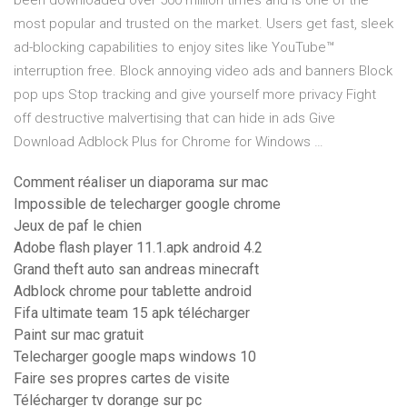
been downloaded over 500 million times and is one of the
most popular and trusted on the market. Users get fast, sleek
ad-blocking capabilities to enjoy sites like YouTube™
interruption free. Block annoying video ads and banners Block
pop ups Stop tracking and give yourself more privacy Fight
off destructive malvertising that can hide in ads Give
Download Adblock Plus for Chrome for Windows …
Comment réaliser un diaporama sur mac
Impossible de telecharger google chrome
Jeux de paf le chien
Adobe flash player 11.1.apk android 4.2
Grand theft auto san andreas minecraft
Adblock chrome pour tablette android
Fifa ultimate team 15 apk télécharger
Paint sur mac gratuit
Telecharger google maps windows 10
Faire ses propres cartes de visite
Télécharger tv dorange sur pc