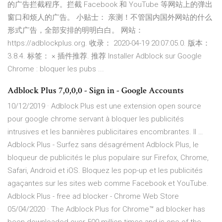
的广告拦截程序。拦截 Facebook 和 YouTube 等网站上的弹出
窗口和烦人的广告。 小贴士： 亲测！不管国内国外网站的什么
形式广告，全部安排的明明白白。 网站：
https://adblockplus.org. 收录： 2020-04-19 20:07:05.0. 版本：
3.8.4. 标签： × 插件推荐. 推荐 Installer Adblock sur Google
Chrome : bloquer les pubs ...
Adblock Plus 7,0,0,0 - Sign in - Google Accounts
10/12/2019 · Adblock Plus est une extension open source
pour google chrome servant à bloquer les publicités
intrusives et les bannières publicitaires encombrantes. Il …
Adblock Plus - Surfez sans désagrément Adblock Plus, le
bloqueur de publicités le plus populaire sur Firefox, Chrome,
Safari, Android et iOS. Bloquez les pop-up et les publicités
agaçantes sur les sites web comme Facebook et YouTube.
Adblock Plus - free ad blocker - Chrome Web Store
05/04/2020 · The Adblock Plus for Chrome™ ad blocker has