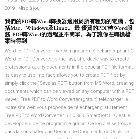
| Vista | 98 | 2000 Top 8 Convertisseurs PDF en Word Gratuit
2019 - Mise à jour
我們的PDF轉Word轉換器適用於所有種類的電腦，包
括Mac、Windows及Linux。 最 優質的PDF轉Word服
務. PDF轉Word的過程並不簡單。為了讓你在轉換檔
案時得到
Word to PDF Converter (version gratuite) télécharger pour PC
Word to PDF Converter is the fast, affordable way to create
professional-quality documents in the popular PDF file format.
Its easy-to-use interface allows you to create PDF files by
simply click the "Save as PDF" button from MS Word, creating
documents which can be viewed on any computer with a PDF
viewer. Free PDF to Word Converter (gratuit) télécharger la ...
Notre site web vous propose de télécharger gratuitement
Free PDF to Word Converter 5.1.0.383. SmartSoft LLC est le
développeur de ce programme gratuit. Ce logiciel se trouve
dans la sous-catégorie Gestion de Documents de Outils de