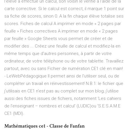
l’élève a effectué un calcul, son voisin le vérifie à l’aide de la
carte corrective. Si le calcul est correct, il marque 1 point sur
sa fiche de scores, sinon 0. A la fin chaque élève totalise ses
scores. Fiches de calcul A imprimer en mode « 2 pages par
feuille » Fiches correctives A imprimer en mode « 2 pages
par feuille » Google Sheets vous permet de créer et de
modifier des ... Créez une feuille de calcul et modifiez-la en
même temps que d'autres personnes, à partir de votre
ordinateur, de votre téléphone ou de votre tablette. Travaillez
partout, avec ou sans Fichier de numération CE1 clé en main!
- LeWebPédagogique Il permet ainsi de l’utiliser seul, ou de
compléter un travail en réinvestissement! N.B.1: le fichier que
j’utilisais en CE1 n’est pas au complet sur mon blog; j’utilise
aussi des fiches issues de fichiers, notamment ‘Les cahiers
de l’enseignant – nombres et calcul’ (LUDIC)ou ‘S.E.S.A.M.E
CE1 (MDI).
Mathématiques ce1 - Classe de Fanfan