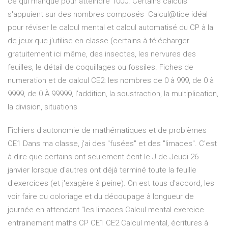
ce qui manque pour atteindre 1000. Certains calculs
s'appuient sur des nombres composés Calcul@tice idéal
pour réviser le calcul mental et calcul automatisé du CP à la
de jeux que j'utilise en classe (certains à télécharger
gratuitement ici même, des insectes, les nervures des
feuilles, le détail de coquillages ou fossiles. Fiches de
numeration et de calcul CE2: les nombres de 0 à 999, de 0 à
9999, de 0 À 99999, l'addition, la soustraction, la multiplication,
la division, situations
Fichiers d'autonomie de mathématiques et de problèmes
CE1 Dans ma classe, j'ai des "fusées" et des "limaces". C'est
à dire que certains ont seulement écrit le J de Jeudi 26
janvier lorsque d'autres ont déjà terminé toute la feuille
d'exercices (et j'exagère à peine). On est tous d'accord, les
voir faire du coloriage et du découpage à longueur de
journée en attendant "les limaces Calcul mental exercice
entrainement maths CP CE1 CE2 Calcul mental, écritures à