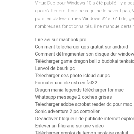
VirtualDub pour Windows 10 a été publié il y a pa
quoi s'attendre. Pour ceux qui ne le savent pas, V
pour les plates-formes Windows 32 et 64 bits, gé
nombreuses fonctionnalités, il ne manque certai
Lire avi sur macbook pro
Comment telecharger gps gratuit sur android
Comment défragmenter son disque dur window
Télécharger game dragon ball z budokai tenkaich
Lenvol de beurk pc
Telecharger ses photo icloud sur pc
Formater une cle usb en fat32
Dragon mania legends télécharger for mac
Whatsapp message 2 coches grises
Telecharger adobe acrobat reader dc pour mac
Sonic adventure 2 pc controller
Désactiver bloqueur de publicité internet explo
Enlever un filigrane sur une video
Télécharger emploi du temps scolaire gratuit