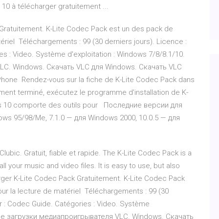
 10 à télécharger gratuitement ...
 Gratuitement. K-Lite Codec Pack est un des pack de
riel Téléchargements : 99 (30 derniers jours). Licence :
es : Video. Système d'exploitation : Windows 7/8/8.1/10.
C. Windows. Скачать VLC для Windows. Скачать VLC
hone Rendez-vous sur la fiche de K-Lite Codec Pack dans
ment terminé, exécutez le programme d'installation de K-
ws 10 comporte des outils pour Последние версии для
ws 95/98/Me, 7.1.0 — для Windows 2000, 10.0.5 — для
lubic. Gratuit, fiable et rapide. The K-Lite Codec Pack is a
ll your music and video files. It is easy to use, but also
arger K-Lite Codec Pack Gratuitement. K-Lite Codec Pack
r la lecture de matériel Téléchargements : 99 (30
eur : Codec Guide. Catégories : Video. Système
ьные загрузки медиапроигрывателя VLC. Windows. Скачать