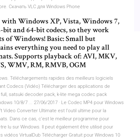
ore. Скачать VLC для Windows Phone
e with Windows XP, Vista, Windows 7,
2-bit and 64-bit codecs, so they work
ts of Windows! Basic: Small but
ins everything you need to play all
mats. Supports playback of: AVI, MKV,
2TS, WMV, RM, RMVB, OGM
ows. Téléchargements rapides des meilleurs logiciels
rnant Codecs (Vidéo) Télécharger des applications de
ll, satsuki decoder pack, k-lite mega codec pack
dows 10/8/7 ... 27/06/2017 · Le Codec MP4 pour Windows
 Video Converter Ultimate est l'outil ultime pour la
mats. Dans ce cas, c'est le meilleur programme pour
re lu sur Windows. Il peut également être utilisé pour
s vidéos VirtualDub Télécharger Gratuit pour Windows 10