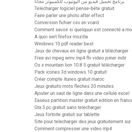
برنامج تحميل فيديو من اليوتيوب للكمبيوتر مجانا
Telecharger logiciel pense-bête gratuit
Faire parler une photo after effect
Conversion fichier csv en vcard
Comment savoir si quelquun est connecté a mo
A quoi sert firefox mozilla
Windows 10 pdf reader best
Jeux de chevaux en ligne gratuit a télécharger
Free avi mpeg wmv mp4 flv video joiner indir
Os x mountain lion 10.8 5 gratuit télécharger
Pack icones 3d windows 10 gratuit
Créer compte itunes gratuit maroc
Jeux gratuits mots fleches 20 minutes
Ajouter un saut de ligne dans une cellule excel
Easeus partition master gratuit edition en franc
Gta 5 pc gratuit sans telecharger
Jeux fortnite gratuit sur tablette
Site pour telecharger des jeux gratuitement sur
Comment compresser une video mp4