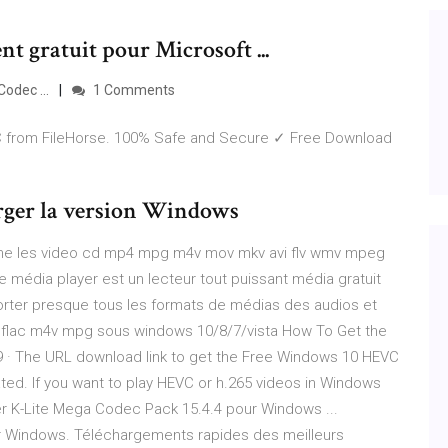
t gratuit pour Microsoft ...
odec ...
1 Comments
C from FileHorse. 100% Safe and Secure ✓ Free Download
arger la version Windows
mme les video cd mp4 mpg m4v mov mkv avi flv wmv mpeg
média player est un lecteur tout puissant média gratuit
orter presque tous les formats de médias des audios et
flac m4v mpg sous windows 10/8/7/vista How To Get the
 · The URL download link to get the Free Windows 10 HEVC
ted. If you want to play HEVC or h.265 videos in Windows
er K-Lite Mega Codec Pack 15.4.4 pour Windows ...
r Windows. Téléchargements rapides des meilleurs