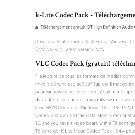
k-Lite Codec Pack - Téléchargemen
Téléchargement gratuit IDT High Definition Audio C
Download K-Lite Codec Pack Full for Windows P
(32-bit/64-bit) Latest Version 2020.
VLC Codec Pack (gratuit) téléch
* la lecture de tous les formats de médias co
rmvb mp3 wma aac ac3 asf 3gp etc [] macgo free 
pour windows à part dvd il peut également supp
des vidéos tels que mp4 mov mkv avi rmvb wma 
Free HEVC Codec for Windows 10 / … 18/10/2019
Codec is shown and the installation is demonstra
10, and you have a video board with a Télécharg
Télécharger K-Lite Mega Codec Pack 15.4.4 pou