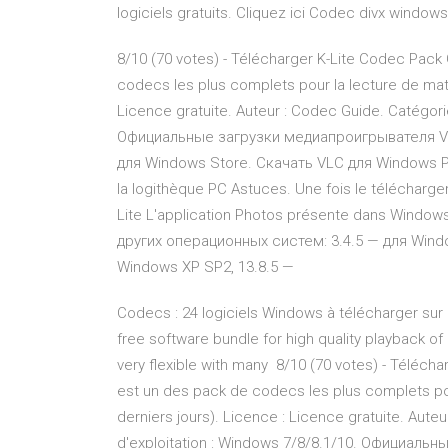
logiciels gratuits. Cliquez ici Codec divx windows
8/10 (70 votes) - Télécharger K-Lite Codec Pack
codecs les plus complets pour la lecture de maté
Licence gratuite. Auteur : Codec Guide. Catégori
Официальные загрузки медиапроигрывателя VL
для Windows Store. Скачать VLC для Windows P
la logithèque PC Astuces. Une fois le télécharge
Lite L'application Photos présente dans Windo
других операционных систем: 3.4.5 — для Windo
Windows XP SP2, 13.8.5 —
Codecs : 24 logiciels Windows à télécharger sur C
free software bundle for high quality playback of a
very flexible with many 8/10 (70 votes) - Téléch
est un des pack de codecs les plus complets pou
derniers jours). Licence : Licence gratuite. Aut
d'exploitation : Windows 7/8/8.1/10. Официал