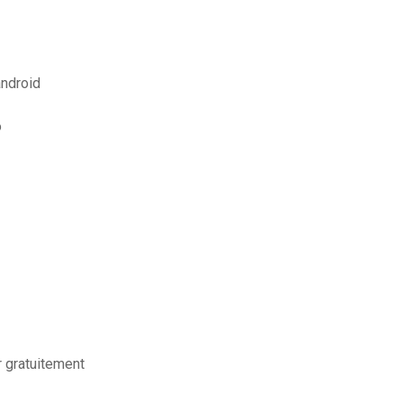
android
o
r gratuitement