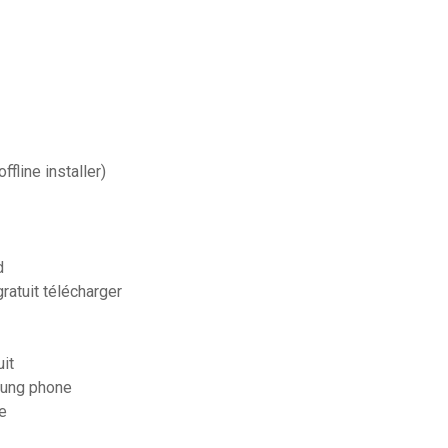
fline installer)
d
ratuit télécharger
it
sung phone
e