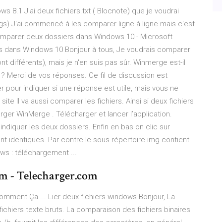
s 8.1 J'ai deux fichiers.txt ( Blocnote) que je voudrai
gs) J'ai commencé à les comparer ligne à ligne mais c'est
 ) Comparer deux dossiers dans Windows 10 - Microsoft
 dans Windows 10 Bonjour à tous, Je voudrais comparer
t différents), mais je n'en suis pas sûr. Winmerge est-il
 Merci de vos réponses. Ce fil de discussion est
er pour indiquer si une réponse est utile, mais vous ne
te Il va aussi comparer les fichiers. Ainsi si deux fichiers
rger WinMerge . Télécharger et lancer l’application.
 d’indiquer les deux dossiers. Enfin en bas on clic sur
sont identiques. Par contre le sous-répertoire img contient
s : téléchargement ...
m - Telecharger.com
Comment Ça ... Lier deux fichiers windows Bonjour, La
hiers texte bruts. La comparaison des fichiers binaires