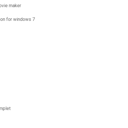
ovie maker
ion for windows 7
omplet