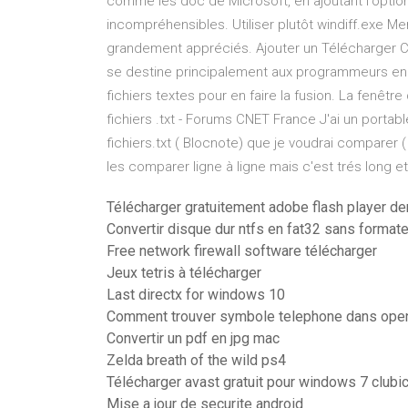
comme les doc de Microsoft, en ajoutant l'option
incompréhensibles. Utiliser plutôt windiff.exe 
grandement appréciés. Ajouter un Télécharger Co
se destine principalement aux programmeurs en
fichiers textes pour en faire la fusion. La fenê
fichiers .txt - Forums CNET France J'ai un porta
fichiers.txt ( Blocnote) que je voudrai comparer
les comparer ligne à ligne mais c'est trés long et f
Télécharger gratuitement adobe flash player de
Convertir disque dur ntfs en fat32 sans formate
Free network firewall software télécharger
Jeux tetris à télécharger
Last directx for windows 10
Comment trouver symbole telephone dans open
Convertir un pdf en jpg mac
Zelda breath of the wild ps4
Télécharger avast gratuit pour windows 7 clubi
Mise a jour de securite android