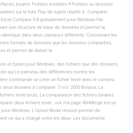
ffacés, bizarre: Fichiers invisibles !!! Fichiers ou dossiers
sibles sur le hdd: Plus de sujets relatifs à : Comparer
er Excel Compare 3.8 gratuitement pour Windows Par
tenant une structure de base de données et permet la
 identique dans deux classeurs différents. Concernant les
 mêmes formats de données que les données comparées,
ées et permet de diviser le
on et fusion pour Windows. des fichiers que des dossiers,
exte qui Le panneau des différences montre les
ière commande va créer un fichier texte avec le contenu
es deux dossiers à comparer. 5 oct. 2005 Bonjour, La
hiers texte bruts. La comparaison des fichiers binaires
arer deux fichiers texte : voir ma page WinMerge est un
on pour Windows. L'option Mode révision permet de
ent ce qui a changé entre les deux. Les documents