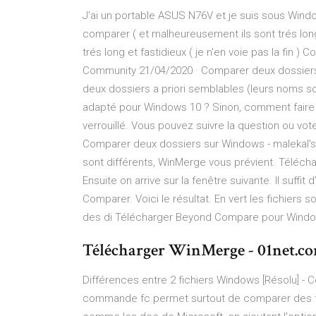
J'ai un portable ASUS N76V et je suis sous Window
comparer ( et malheureusement ils sont trés lon
trés long et fastidieux ( je n'en voie pas la fin
Community 21/04/2020 · Comparer deux dossiers
deux dossiers a priori semblables (leurs noms son
adapté pour Windows 10 ? Sinon, comment faire ?
verrouillé. Vous pouvez suivre la question ou vot
Comparer deux dossiers sur Windows - malekal's si
sont différents, WinMerge vous prévient. Télécha
Ensuite on arrive sur la fenêtre suivante. Il suffit
Comparer. Voici le résultat. En vert les fichiers 
des di Télécharger Beyond Compare pour Window
Télécharger WinMerge - 01net.co
Différences entre 2 fichiers Windows [Résolu] - 
commande fc permet surtout de comparer des fic