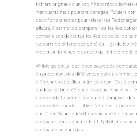
fichiers originaux d'un vob ? help: récup fichiers e
manquants mais pourtant partagés: Fichiers non vi
deux fichiers textes pour relever les Télécharg
ailleurs, il permet de comparer les feuilles con
comparaison de toutes feuilles de calcul de nom
rapports de différences générés, il garde les
met en surbrillance les cases qui ont été modifi
WinMerge est un outil open source de comparais
en présentant des différences dans un format t
différences actuelles entre les deux Cette dern
du dossier. On créé donc les deux fichiers sur l
commande fc permet surtout de comparer des fic
comme les doc de J'utilise Notepad++ pour comp
outil Open Source de différenciation et de fusi
comparer deux documents et d'afficher uniquem
comparés ne sont pas