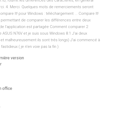
 /b, fournit les différences des caractères, en général
Merci. 4. Merci. Quelques mots de remerciements seront
mpare It! pour Windows : téléchargement ... Compare It!
 permettant de comparer les différences entre deux
tre de l'application est partagée Comment comparer 2
ble ASUS N76V et je suis sous Windows 8.1 J'ai deux
 ( et malheureusement ils sont trés longs) J'ai commencé à
astidieux ( je n'en voie pas la fin )
rnière version
r
 office
c