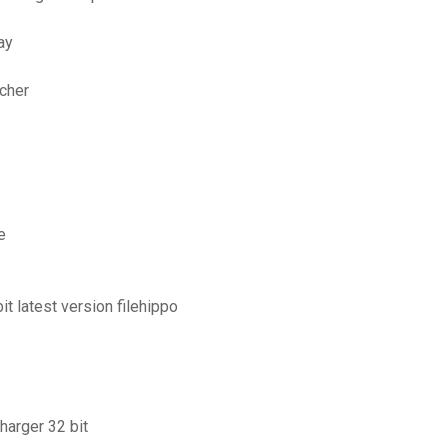
ay
cher
e
it latest version filehippo
harger 32 bit