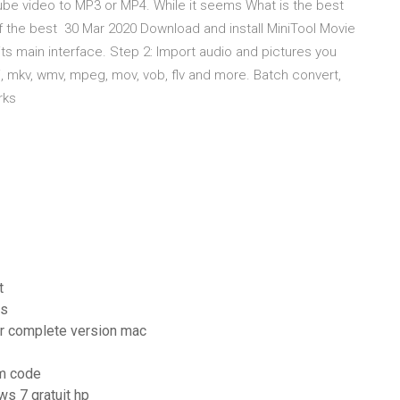
ube video to MP3 or MP4. While it seems What is the best
of the best 30 Mar 2020 Download and install MiniTool Movie
ts main interface. Step 2: Import audio and pictures you
vi, mkv, wmv, mpeg, mov, vob, flv and more. Batch convert,
arks
t
ts
ger complete version mac
um code
ws 7 gratuit hp