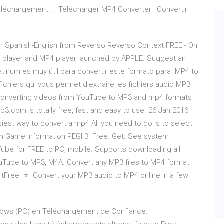
léchargement ... Télécharger MP4 Converter : Convertir
 in Spanish-English from Reverso Reverso Context FREE - On
P3 player and MP4 player launched by APPLE. Suggest an
tinum es muy útil para convertir este formato para MP4 to
fichiers qui vous permet d'extraire les fichiers audio MP3
 converting videos from YouTube to MP3 and mp4 formats
3.com is totally free, fast and easy to use. 26 Jan 2016
est way to convert a mp4 All you need to do is to select
ean Game Information PEGI 3. Free. Get. See system
be for FREE to PC, mobile. Supports downloading all
uTube to MP3, M4A. Convert any MP3 files to MP4 format
rtFree. ⭐ ️ Convert your MP3 audio to MP4 online in a few
dows (PC) en Téléchargement de Confiance.