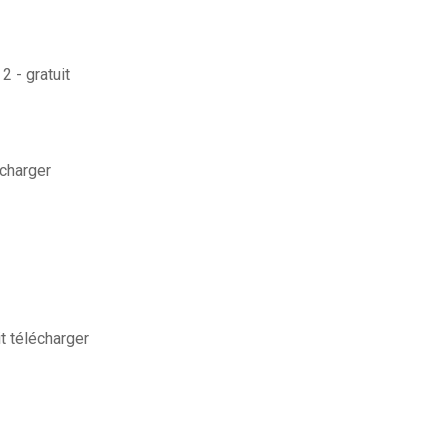
2 - gratuit
echarger
it télécharger