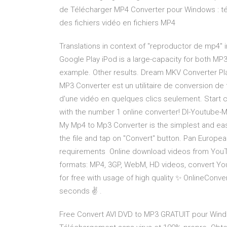
de Télécharger MP4 Converter pour Windows : té
des fichiers vidéo en fichiers MP4
Translations in context of "reproductor de mp4"
Google Play iPod is a large-capacity for both M
example. Other results. Dream MKV Converter Pla
MP3 Converter est un utilitaire de conversion de 
d'une vidéo en quelques clics seulement. Start
with the number 1 online converter! Dl-Youtube-Mp
My Mp4 to Mp3 Converter is the simplest and easi
the file and tap on "Convert" button. Pan Europ
requirements Online download videos from YouTu
formats: MP4, 3GP, WebM, HD videos, convert Yo
for free with usage of high quality ✨ OnlineConve
seconds ✌ ️.
Free Convert AVI DVD to MP3 GRATUIT pour Win