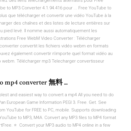
nez des liens téléchargements alternatifs pour Free
be to MP3 Converter 4.1.94.416 pour ... Free YouTube to
us que télécharger et convertir une vidéo YouTube à la
harger des chaînes et des listes de lecture entières sur
au pied levé. Il nomme aussi automatiquement les
llustrations Free WebM Video Converter : Télécharger
 converter сonvertit les fichiers vidéo webm en formats
pouvez également convertir n'importe quel format vidéo au
déo webm. Télécharger mp3 Telecharger convertisseur
to mp4 converter 無料 ...
lest and easiest way to convert a mp4 All you need to do
. Pan European Game Information PEGI 3. Free. Get. See
om YouTube for FREE to PC, mobile. Supports downloading
 YouTube to MP3, M4A. Convert any MP3 files to MP4 format
rtFree. ⭐ ️ Convert your MP3 audio to MP4 online in a few