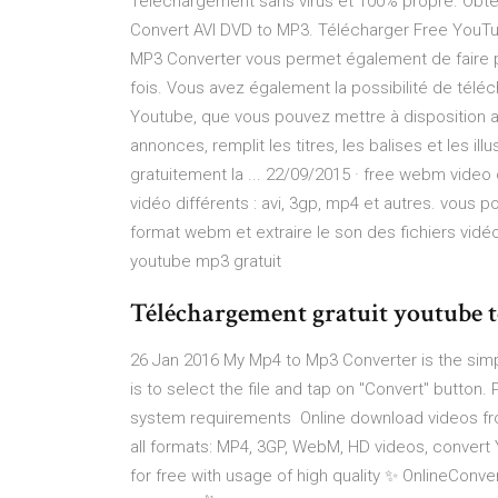
Téléchargement sans virus et 100% propre. Obte
Convert AVI DVD to MP3. Télécharger Free YouTu
MP3 Converter vous permet également de faire pl
fois. Vous avez également la possibilité de téléc
Youtube, que vous pouvez mettre à disposition 
annonces, remplit les titres, les balises et les i
gratuitement la ... 22/09/2015 · free webm video
vidéo différents : avi, 3gp, mp4 et autres. vous 
format webm et extraire le son des fichiers vi
youtube mp3 gratuit
Téléchargement gratuit youtube 
26 Jan 2016 My Mp4 to Mp3 Converter is the simp
is to select the file and tap on "Convert" button
system requirements Online download videos fr
all formats: MP4, 3GP, WebM, HD videos, convert
for free with usage of high quality ✨ OnlineConve