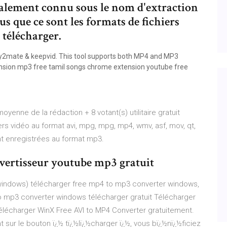
également connu sous le nom d'extraction
us que ce sont les formats de fichiers
 télécharger.
y2mate & keepvid. This tool supports both MP4 and MP3
tension mp3 free tamil songs chrome extension youtube free
enne de la rédaction + 8 votant(s) utilitaire gratuit
ers vidéo au format avi, mpg, mpg, mp4, wmv, asf, mov, qt,
nt enregistrées au format mp3.
vertisseur youtube mp3 gratuit
(windows) télécharger free mp4 to mp3 converter windows,
 mp3 converter windows télécharger gratuit Télécharger
Télécharger WinX Free AVI to MP4 Converter gratuitement.
 sur le bouton ï¿½ tï¿½lï¿½charger ï¿½, vous bï¿½nï¿½ficiez