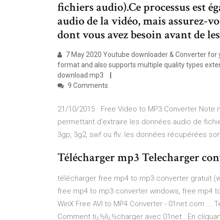
fichiers audio).Ce processus est 
audio de la vidéo, mais assurez-vo
dont vous avez besoin avant de les
7 May 2020 Youtube downloader & Converter for 
format and also supports multiple quality types ex
download mp3
9 Comments
21/10/2015 · Free Video to MP3 Converter Note moy
permettant d'extraire les données audio de fichi
3gp, 3g2, swf ou flv. les données récupérées so
Télécharger mp3 Telecharger con
télécharger free mp4 to mp3 converter gratuit 
free mp4 to mp3 converter windows, free mp4 to
WinX Free AVI to MP4 Converter - 01net.com ... 
Comment tï¿½lï¿½charger avec 01net . En cliquant