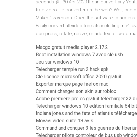
seconds ✌ ️. 30 Apr 2020 It can convert any Yout
free video file converter on the web? Well, one 
Maker 1.5 version. Open the software to access i
Easily convert all video formats including mp4, a
compress, rotate, resize, or add text or waterm
Macgo gratuit media player 2.17.2
Boot installation windows 7 avec clé usb
Jeu sur windows 10
Telecharger temple run 2 hack apk
Clé licence microsoft office 2020 gratuit
Exporter marque page firefox mac
Comment changer son skin sur roblox
Adobe premiere pro cc gratuit télécharger 32 bi
Telecharger windows 10 edition familiale 64 bi
Indiana jones and the fate of atlantis téléchar
Movavi video suite 18 avis
Command and conquer 3 les guerres du tiberi
Telecharger pilote controleur de bus usb windo