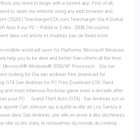
od, you need to begin with a torrent app. First of all,
 you need to open our website using any web browser and
nt (2020) | TelechargerGTA.com Telecharger Gta 4 Gratuit
 Auto 4 sur PC – Publié le 2 déc. 2008, Découvrez
ment dans cet article et n’oubliez pas de Read more…
credible world will open for Platforms: Microsoft Windows
rely help you to be alive and better than others all the time.
S: Microsoft® Windows® 2000/XP. Processor: Gta san
ers looking for Gta san andreas free download for
wing: GTA San Andreas for PC Free Download GTA: Sand
ing and most infamous Rockstar game even a decade after
as pour PC ... Grand Theft Auto (GTA) : San Andreas est un
 appelé Carl Johnson qui a quitté la ville de Los Santos à
 trouve dans San Andreas, une ville en proie à des déchirures
ne ville où les stars, le richissimes du monde du cinéma