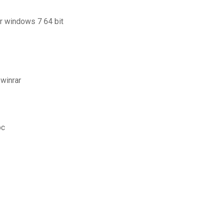
or windows 7 64 bit
 winrar
pc