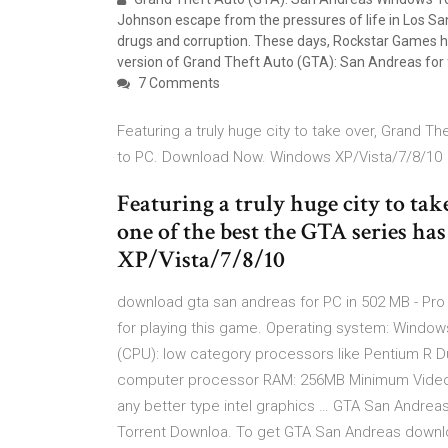
Johnson escape from the pressures of life in Los Sant
drugs and corruption. These days, Rockstar Games ha
version of Grand Theft Auto (GTA): San Andreas for 
7 Comments
Featuring a truly huge city to take over, Grand T
to PC. Download Now. Windows XP/Vista/7/8/10
Featuring a truly huge city to ta
one of the best the GTA series 
XP/Vista/7/8/10
download gta san andreas for PC in 502 MB - P
for playing this game. Operating system: Window
(CPU): low category processors like Pentium R D
computer processor RAM: 256MB Minimum Video c
any better type intel graphics … GTA San Andre
Torrent Downloa. To get GTA San Andreas downl