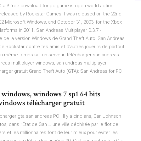
a 3 free download for pc game is open-world action
eleased by Rockstar Games.It was released on the 22nd
002 Microsoft Windows, and October 31, 2003, for the Xbox
atforms in 2011. San Andreas Multiplayer 0.3.7 -
e de la version Windows de Grand Theft Auto: San Andreas
de Rockstar contre tes amis et d'autres joueurs de partout
 en même temps sur un serveur. télécharger san andreas
dreas multiplayer windows, san andreas multiplayer
arger gratuit Grand Theft Auto (GTA): San Andreas for PC
s windows, windows 7 sp1 64 bits
windows télécharger gratuit
harger gta san andreas PC . Il y a cinq ans, Carl Johnson
s, dans l’État de San … une ville déchirée par le flot de
rs et les millionnaires font de leur mieux pour éviter les
sommes au début des années 90. Carl doit rentrer à la Gta