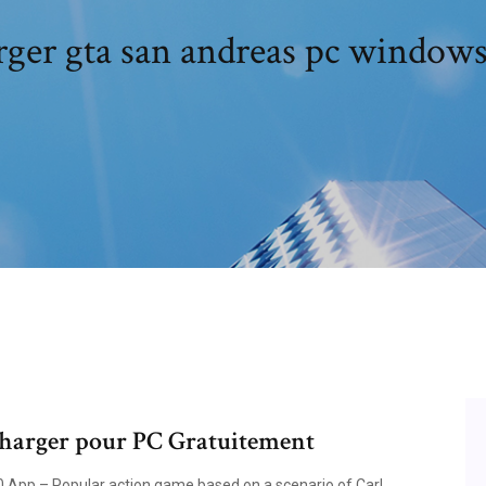
rger gta san andreas pc windows 
charger pour PC Gratuitement
App – Popular action game based on a scenario of Carl