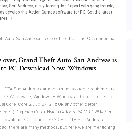
os, San Andreas, a city tearing itself apart with gang trouble,
s develop this Action Games software for PC. Get the latest
free.
heft Auto: San Andreas is one of the best the GTA series has
ke over, Grand Theft Auto: San Andreas is
has to PC. Download Now. Windows
ro … GTA San Andreas game minimum system requirements
s XP, Windows 7, Windows 8, Windows 10, etc.; Processor
ual Core, Core 2 Duo 2.4 GHz OR any other better
ard ( Graphics Card): Nvidia Geforce 64 MB, 128 MB or
as Download PC + Crack - SKY OF … GTA San Andreas
oad, there are many methods, but here we are mentioning