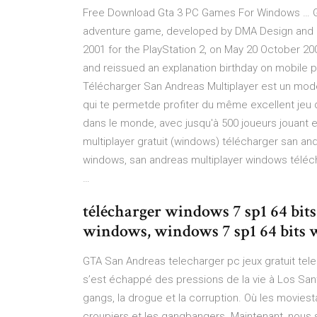
Free Download Gta 3 PC Games For Windows … Gt
adventure game, developed by DMA Design and r
2001 for the PlayStation 2, on May 20 October 2
and reissued an explanation birthday on mobile pl
Télécharger San Andreas Multiplayer est un mod
qui te permetde profiter du même excellent jeu 
dans le monde, avec jusqu'à 500 joueurs jouant
multiplayer gratuit (windows) télécharger san an
windows, san andreas multiplayer windows téléch
…
télécharger windows 7 sp1 64 bit
windows, windows 7 sp1 64 bits 
GTA San Andreas telecharger pc jeux gratuit telec
s’est échappé des pressions de la vie à Los Santo
gangs, la drogue et la corruption. Où les moviesta
croupiers et les gangbangers. Maintenant, nous 