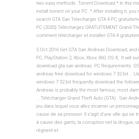
two easy methods. Torrent Download * In this meth
install torrent on your PC. * After installing it,
search GTA San Telecharger GTA 4 PC gratuiteme
PC (2020) Téléchargez GRATUITEMENT Grand Theft
comment télécharger et installer GTA 4 gratuite
5 Oct 2016 Get GTA San Andreas Download, and in
PC, PlayStation 2, Xbox, Xbox 360, OS X, It will su
download gta san andreas. PC Requirements. O
andreas free download for windows 7 32 bit … Us
windows 7 32 bit frequently download the follo
Andreas is probably the most famous, most dar
… Télécharger Grand Theft Auto (GTA) : San Andre
jeu dans lequel vous allez incarner un personnage
cause de sa pression. Il s’agit d’une ville qui se
à cause des gants, la corruption net la drogue, u
règnent et