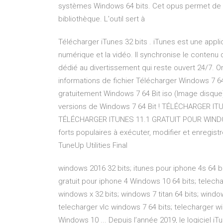
systèmes Windows 64 bits. Cet opus permet de s
bibliothèque. L'outil sert à
Télécharger iTunes 32 bits . iTunes est une appli
numérique et la vidéo. Il synchronise le contenu 
dédié au divertissement qui reste ouvert 24/7. Or
informations de fichier Télécharger Windows 7 64 
gratuitement Windows 7 64 Bit iso (Image disque)
versions de Windows 7 64 Bit ! TÉLÉCHARGER IT
TÉLÉCHARGER ITUNES 11.1 GRATUIT POUR WIND
forts populaires à exécuter, modifier et enregist
TuneUp Utilities Final
windows 2016 32 bits; itunes pour iphone 4s 64 bi
gratuit pour iphone 4 Windows 10 64 bits; telecha
windows x 32 bits; windows 7 titan 64 bits; windo
telecharger vlc windows 7 64 bits; telecharger win
Windows 10 ... Depuis l’année 2019, le logiciel iT