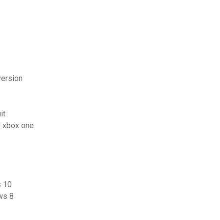
version
it
e xbox one
s 10
ws 8