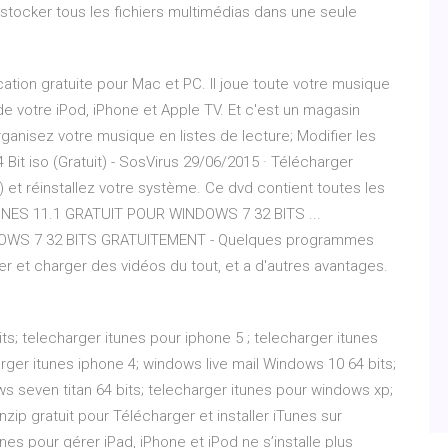
tocker tous les fichiers multimédias dans une seule
cation gratuite pour Mac et PC. Il joue toute votre musique
de votre iPod, iPhone et Apple TV. Et c'est un magasin
ganisez votre musique en listes de lecture; Modifier les
Bit iso (Gratuit) - SosVirus 29/06/2015 · Télécharger
 et réinstallez votre système. Ce dvd contient toutes les
UNES 11.1 GRATUIT POUR WINDOWS 7 32 BITS ...
OWS 7 32 BITS GRATUITEMENT - Quelques programmes
rer et charger des vidéos du tout, et a d'autres avantages.
ts; telecharger itunes pour iphone 5 ; telecharger itunes
rger itunes iphone 4; windows live mail Windows 10 64 bits;
ws seven titan 64 bits; telecharger itunes pour windows xp;
zip gratuit pour Télécharger et installer iTunes sur
unes pour gérer iPad, iPhone et iPod ne s’installe plus