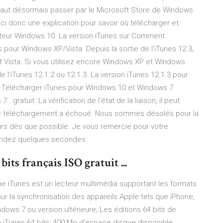
ut désormais passer par le Microsoft Store de Windows
oici donc une explication pour savoir où télécharger et
nateur Windows 10. La version iTunes sur Comment
s pour Windows XP/Vista. Depuis la sortie de l'iTunes 12.3,
t Vista. Si vous utilisez encore Windows XP et Windows
de l'iTunes 12.1.2 ou 12.1.3. La version iTunes 12.1.3 pour
s Télécharger iTunes pour Windows 10 et Windows 7
ratuit. La vérification de l'état de la liaison, il peut
 Le téléchargement a échoué. Nous sommes désolés pour la
urs dès que possible. Je vous remercie pour votre
tendez quelques secondes
ts français ISO gratuit ...
e iTunes est un lecteur multimédia supportant les formats
r la synchronisation des appareils Apple tels que iPhone,
indows 7 ou version ultérieure; Les éditions 64 bits de
 iTunes 64 bits; 400 Mo d’espace disque disponible;