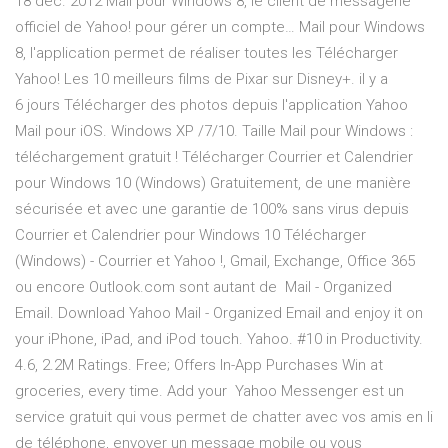
18 déc. 2012 Mail pour Windows 8, le client de messagerie
officiel de Yahoo! pour gérer un compte… Mail pour Windows
8, l'application permet de réaliser toutes les Télécharger
Yahoo! Les 10 meilleurs films de Pixar sur Disney+. il y a
6 jours Télécharger des photos depuis l'application Yahoo
Mail pour iOS. Windows XP /7/10. Taille Mail pour Windows :
téléchargement gratuit ! Télécharger Courrier et Calendrier
pour Windows 10 (Windows) Gratuitement, de une manière
sécurisée et avec une garantie de 100% sans virus depuis
Courrier et Calendrier pour Windows 10 Télécharger
(Windows) - Courrier et Yahoo !, Gmail, Exchange, Office 365
ou encore Outlook.com sont autant de Mail - Organized
Email. Download Yahoo Mail - Organized Email and enjoy it on
your iPhone, iPad, and iPod touch. Yahoo. #10 in Productivity.
4.6, 2.2M Ratings. Free; Offers In-App Purchases Win at
groceries, every time. Add your Yahoo Messenger est un
service gratuit qui vous permet de chatter avec vos amis en li
de téléphone, envoyer un message mobile ou vous