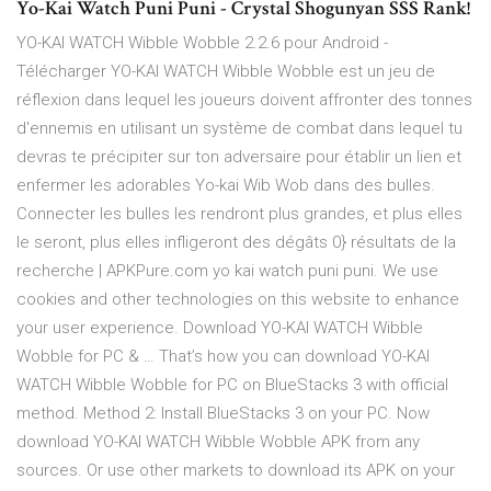
Yo-Kai Watch Puni Puni - Crystal Shogunyan SSS Rank!
YO-KAI WATCH Wibble Wobble 2.2.6 pour Android -
Télécharger YO-KAI WATCH Wibble Wobble est un jeu de
réflexion dans lequel les joueurs doivent affronter des tonnes
d'ennemis en utilisant un système de combat dans lequel tu
devras te précipiter sur ton adversaire pour établir un lien et
enfermer les adorables Yo-kai Wib Wob dans des bulles.
Connecter les bulles les rendront plus grandes, et plus elles
le seront, plus elles infligeront des dégâts 0} résultats de la
recherche | APKPure.com yo kai watch puni puni. We use
cookies and other technologies on this website to enhance
your user experience. Download YO-KAI WATCH Wibble
Wobble for PC & … That’s how you can download YO-KAI
WATCH Wibble Wobble for PC on BlueStacks 3 with official
method. Method 2: Install BlueStacks 3 on your PC. Now
download YO-KAI WATCH Wibble Wobble APK from any
sources. Or use other markets to download its APK on your