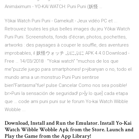
Animáximum - YO-KAI WATCH: Puni Puni (妖怪 …
Yôkai Watch Puni Puni - Gamekult - Jeux vidéo PC et ...
Retrouvez toutes les plus belles images du jeu Yôkai Watch
Puni Puni. Screenshots, fonds d'écran, photos, pochettes,
artworks : des paysages à couper le souffle, des aventures
improbables, il 妖怪ウォッチ ぷにぷに APK 4.4.0 Download -
Free … 14/03/2018 · "Yokai watch" "muchos de los que
me"puzzle juego para smartphones! p>jibanyan o no, todo el
mundo ama a un monstruo Puni Puni sentirse
bien"Fantasma"fue! pulse Cancelar Como nos sea posible!
br>Puni la sensación de seguridad! p>[y lo que] cada etapa
que … code ami puni puni sur le forum Yo-kai Watch Wibble
Wobble ...
Download, Install and Run the Emulator. Install Yo-Kai
Watch Wibble Wobble Apk from the Store. Launch and
Play the Game from the App Library!