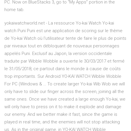
PC. Now on BlueStacks 3, go to “My Apps” portion in the
home tab.
yokaiwatchworld.net - La ressource Yo-kai Watch Yo-kai
watch Puni Puni est une application de scoring sur le thème
de Yo-kai Watch où l'utilisateur tente de faire le plus de points
par niveaux tout en débloquant de nouveaux personnages
appelés Puni. Exclusif au Japon, la version occidentale
traduite par Wibble Wobble a ouverte le 30/03/2017 et fermé
le 31/05/2018, ce partout dans le monde à cause de coûts
trop importants. Sur Android YO-KAI WATCH Wibble Wobble
For PC (Windows & … To create larger Yo-kai Wib Wob we will
only have to slide our finger across the screen, joining all the
same ones. Once we have created a large enough Yo-kai, we
will only have to press on it to make it explode and damage
our enemy. And we better make it fast, since the game is
played in real time, and the enemies will not stop attacking
us. As in the original game, in YO-KAI WATCH Wibble