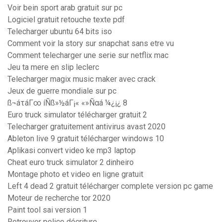
Voir bein sport arab gratuit sur pc
Logiciel gratuit retouche texte pdf
Telecharger ubuntu 64 bits iso
Comment voir la story sur snapchat sans etre vu
Comment telecharger une serie sur netflix mac
Jeu ta mere en slip leclerc
Telecharger magix music maker avec crack
Jeux de guerre mondiale sur pc
ß¬áτáΓ∞ íÑß»½áΓ¡« «»Ñαá ¼¿¡¿ 8
Euro truck simulator télécharger gratuit 2
Telecharger gratuitement antivirus avast 2020
Ableton live 9 gratuit télécharger windows 10
Aplikasi convert video ke mp3 laptop
Cheat euro truck simulator 2 dinheiro
Montage photo et video en ligne gratuit
Left 4 dead 2 gratuit télécharger complete version pc game
Moteur de recherche tor 2020
Paint tool sai version 1
Retrouver police décriture