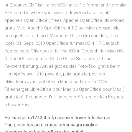
or Because EMF isn't a macOS-native file format and normally
EPS can't be where you have to download and install
Apache's Open Office ( free). Apache OpenOffice, download
gratis Mac. Apache OpenOffice 4.1.2 per Mac compatibile
con quelli più diffusi di Microsoft Office (tra cui .doc, .xls e
.ppt). 23. Sept. 2019 OpenOffice für macOS 4.1.7 Deutsch:
Kostenloses Officepaket für macOS in Deutsch. für Mac OS
X. OpenOffice für macOS Die Office-Suite besteht aus
Textverarbeitung, Aktuell gibt es das Foto-Tool gratis beim
Her. Après avoir été payante, puis gratuite pour les
utilisateurs ayant acheté un Mac à partir de fin 2013,
Télécharger LibreOffice pour Mac ou OpenOffice pour Mac (
gratuites). Beaucoup d'utilisateurs préfèrent de loin Keynote
à PowerPoint.
Hp laserjet m1212nf mfp scanner driver télécharger
One piece treasure cruise personaggi migliori
Imprimante virtuelle pdf creator gratuit